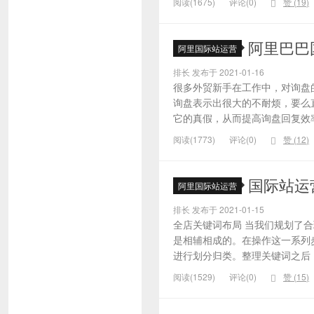
阅读(1675)
评论(0)
赞 (
19
)
阿里巴巴
阿里国际站运营
排长 发布于 2021-01-16
很多外贸新手在工作中，对询盘
询盘表示出很大的不耐烦，要么
它的真假，从而提高询盘回复效率
阅读(1773)
评论(0)
赞 (
12
)
国际站运
阿里国际站运营
排长 发布于 2021-01-15
全店关键词布局 当我们规划了
是相辅相成的。在操作这一系列
进行划分归类。整理关键词之后，
阅读(1529)
评论(0)
赞 (
15
)