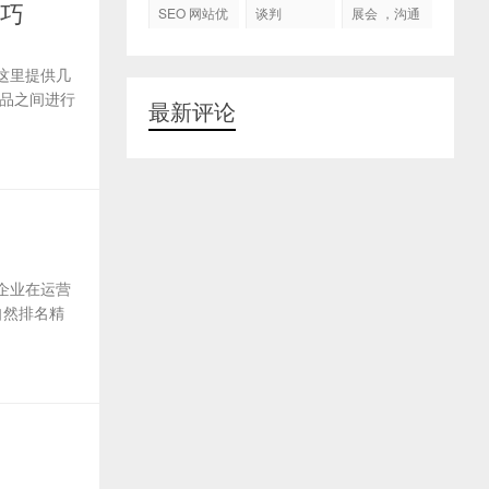
代运营
技巧
SEO 网站优
谈判
展会 ，沟通
化
交流，跟进
客户
这里提供几
品之间进行
最新评论
企业在运营
自然排名精