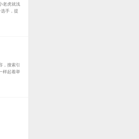
小老虎就浅
子选手，提
容，搜索引
一样起着举