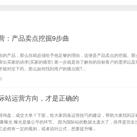
营：产品卖点挖掘9步曲
你的产品，那么你就必须给予他足够的理由，这便是产品卖点的挖掘。那
、突出买家的诉求(买家的痛苦) 第一步就是你了解你的目标客户的需求以
能对症下药。那么如何找到用户的痛点呢?...
6
)
际站运营方向，才是正确的
得询盘，成交大单？下面，给大家四条运营技巧的建议，帮助大家找到正
流量曝光 曝光是最公平的环节。 因为国际站的数据太庞大了，排序是完全
必然有一定的规则，或者说叫公式，想要提升曝...