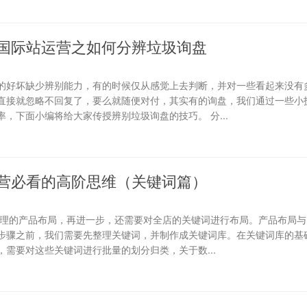
国际站运营之如何分辨垃圾询盘
的好坏缺少辨别能力，有的时候仅从感觉上去判断，并对一些看起来没有
直接就忽略不回复了，要么就随便对付，其实有的询盘，我们通过一些小
，下面小编将给大家传授辨别垃圾询盘的技巧。 分...
营必看的高阶思维（关键词篇）
合理的产品布局，再进一步，还需要对全店的关键词进行布局。产品布局与
步骤之前，我们需要先整理关键词，并制作成关键词库。在关键词库的基础
需要对这些关键词进行批量的划分归类，关于数...