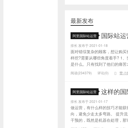
最新发布
国际站运
阿里国际站运营
排长 发布于 2021-01-18
面对错综复杂的顾客，想让购买
样挖?需要从哪些角度着手? 1
是什么。只有找到了他们的痛苦才
阅读(234379)
评论(0)
赞 (
1
这样的国
阿里国际站运营
排长 发布于 2021-01-17
做运营，有什么样的技巧才能获
向，避免少走太多弯路。 提升
干预的，既然是机器在处理，那它