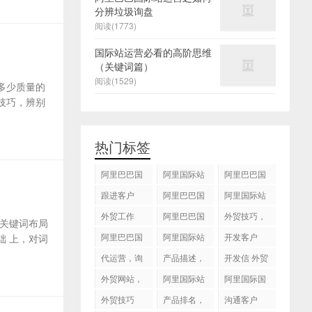
分辨垃圾询盘
阅读(1773)
国际站运营必看的高阶思维
（关键词篇）
阅读(1529)
多少质量的
技巧，辨别
热门标签
阿里巴巴国
阿里国际站
阿里巴巴国
际站
运营 ，阿里
际站装修
跟进客户
阿里巴巴国
阿里国际站
国际站托管
际站代运营
代运营
外贸工作
服务，阿里
阿里巴巴国
外贸技巧，
关键词布局
国际站装修
际站后台操
跟进客户
阿里巴巴国
阿里国际站
开发客户
 上，对词
服务
作
际站图片优
运营
代运营，询
产品描述，
开发信 外贸
化
盘回复
设计服务
技巧
外贸网站，
阿里国际站
阿里国际国
建站
知识产权
际站搜索框
外贸技巧
产品排名，
沟通客户