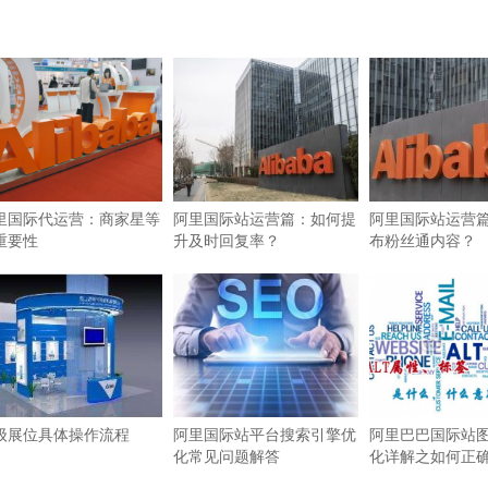
里国际代运营：商家星等
阿里国际站运营篇：如何提
阿里国际站运营
重要性
升及时回复率？
布粉丝通内容？
级展位具体操作流程
阿里国际站平台搜索引擎优
阿里巴巴国际站图
化常见问题解答
化详解之如何正确使
签