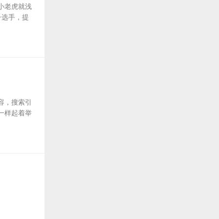
小老虎就浅
子选手，提
容，搜索引
一样起着举