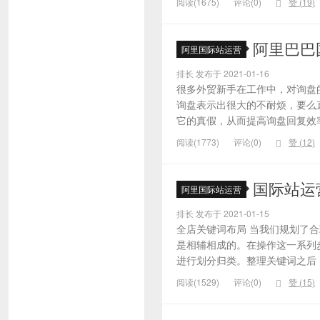
阅读(1675)
评论(0)
赞 (
19
)
阿里巴巴
阿里国际站运营
排长 发布于 2021-01-16
很多外贸新手在工作中，对询盘
询盘表示出很大的不耐烦，要么
它的真假，从而提高询盘回复效率
阅读(1773)
评论(0)
赞 (
12
)
国际站运
阿里国际站运营
排长 发布于 2021-01-15
全店关键词布局 当我们规划了
是相辅相成的。在操作这一系列
进行划分归类。整理关键词之后，
阅读(1529)
评论(0)
赞 (
15
)