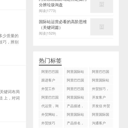
分辨垃圾询盘
阅读(1773)
国际站运营必看的高阶思维
（关键词篇）
阅读(1529)
多少质量的
技巧，辨别
热门标签
阿里巴巴国
阿里国际站
阿里巴巴国
际站
运营 ，阿里
际站装修
跟进客户
阿里巴巴国
阿里国际站
国际站托管
际站代运营
代运营
外贸工作
服务，阿里
阿里巴巴国
外贸技巧，
关键词布局
国际站装修
际站后台操
跟进客户
阿里巴巴国
阿里国际站
开发客户
 上，对词
服务
作
际站图片优
运营
代运营，询
产品描述，
开发信 外贸
化
盘回复
设计服务
技巧
外贸网站，
阿里国际站
阿里国际国
建站
知识产权
际站搜索框
外贸技巧
产品排名，
沟通客户