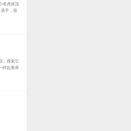
小老虎就浅
子选手，提
容，搜索引
一样起着举