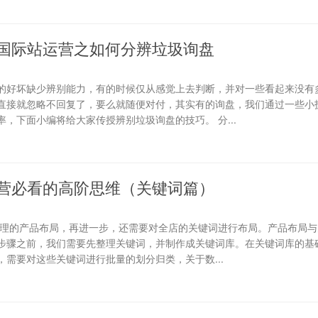
国际站运营之如何分辨垃圾询盘
的好坏缺少辨别能力，有的时候仅从感觉上去判断，并对一些看起来没有
直接就忽略不回复了，要么就随便对付，其实有的询盘，我们通过一些小
，下面小编将给大家传授辨别垃圾询盘的技巧。 分...
营必看的高阶思维（关键词篇）
合理的产品布局，再进一步，还需要对全店的关键词进行布局。产品布局与
步骤之前，我们需要先整理关键词，并制作成关键词库。在关键词库的基础
需要对这些关键词进行批量的划分归类，关于数...