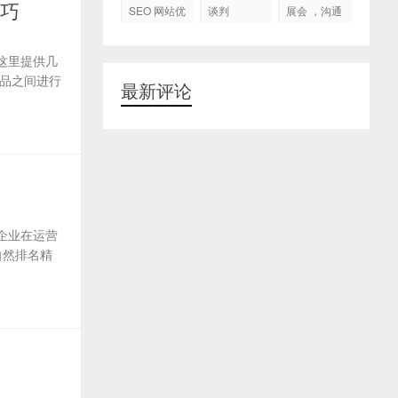
代运营
技巧
SEO 网站优
谈判
展会 ，沟通
化
交流，跟进
客户
这里提供几
品之间进行
最新评论
企业在运营
自然排名精