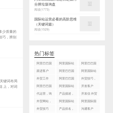
分辨垃圾询盘
阅读(1773)
国际站运营必看的高阶思维
（关键词篇）
阅读(1529)
多少质量的
技巧，辨别
热门标签
阿里巴巴国
阿里国际站
阿里巴巴国
际站
运营 ，阿里
际站装修
跟进客户
阿里巴巴国
阿里国际站
国际站托管
际站代运营
代运营
外贸工作
服务，阿里
阿里巴巴国
外贸技巧，
关键词布局
国际站装修
际站后台操
跟进客户
阿里巴巴国
阿里国际站
开发客户
 上，对词
服务
作
际站图片优
运营
代运营，询
产品描述，
开发信 外贸
化
盘回复
设计服务
技巧
外贸网站，
阿里国际站
阿里国际国
建站
知识产权
际站搜索框
外贸技巧
产品排名，
沟通客户