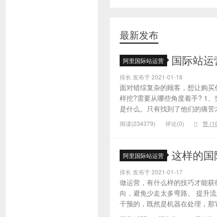
最新发布
国际站运
阿里国际站运营
排长 发布于 2021-01-18
面对错综复杂的顾客，想让购买
样挖?需要从哪些角度着手? 1
是什么。只有找到了他们的痛苦才
阅读(234379)
评论(0)
赞 (
1
这样的国
阿里国际站运营
排长 发布于 2021-01-17
做运营，有什么样的技巧才能获
向，避免少走太多弯路。 提升
干预的，既然是机器在处理，那它