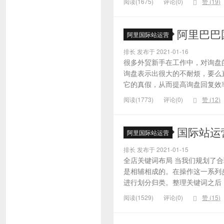
阅读(1675)
评论(0)
赞 (
19
)
阿里巴巴
阿里国际站运营
排长 发布于 2021-01-16
很多外贸新手在工作中，对询盘
询盘表示出很大的不耐烦，要么
它的真假，从而提高询盘回复效率
阅读(1773)
评论(0)
赞 (
12
)
国际站运
阿里国际站运营
排长 发布于 2021-01-15
全店关键词布局 当我们规划了
是相辅相成的。在操作这一系列
进行划分归类。整理关键词之后，
阅读(1529)
评论(0)
赞 (
15
)