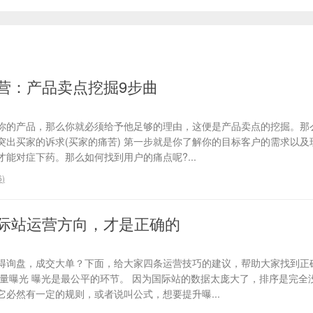
营：产品卖点挖掘9步曲
你的产品，那么你就必须给予他足够的理由，这便是产品卖点的挖掘。那
、突出买家的诉求(买家的痛苦) 第一步就是你了解你的目标客户的需求以
能对症下药。那么如何找到用户的痛点呢?...
6
)
际站运营方向，才是正确的
得询盘，成交大单？下面，给大家四条运营技巧的建议，帮助大家找到正
流量曝光 曝光是最公平的环节。 因为国际站的数据太庞大了，排序是完全
必然有一定的规则，或者说叫公式，想要提升曝...