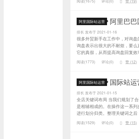
阅读(1675)
评论(0)
赞 (
19
)
阿里巴巴
阿里国际站运营
排长 发布于 2021-01-16
很多外贸新手在工作中，对询盘
询盘表示出很大的不耐烦，要么
它的真假，从而提高询盘回复效率
阅读(1773)
评论(0)
赞 (
12
)
国际站运
阿里国际站运营
排长 发布于 2021-01-15
全店关键词布局 当我们规划了
是相辅相成的。在操作这一系列
进行划分归类。整理关键词之后，
阅读(1529)
评论(0)
赞 (
15
)