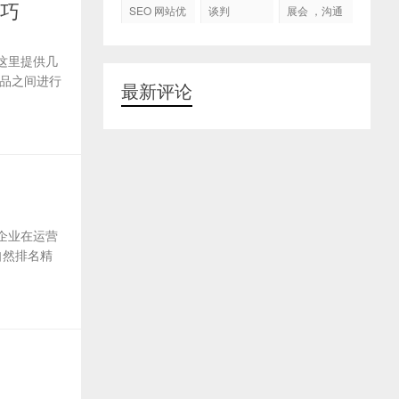
代运营
技巧
SEO 网站优
谈判
展会 ，沟通
化
交流，跟进
客户
这里提供几
品之间进行
最新评论
企业在运营
自然排名精