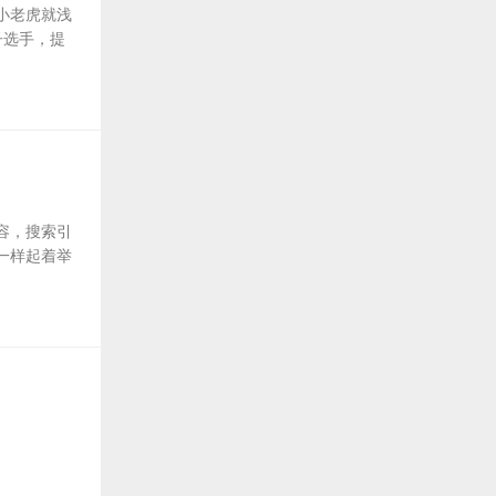
小老虎就浅
子选手，提
容，搜索引
一样起着举