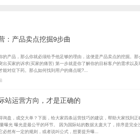
营：产品卖点挖掘9步曲
你的产品，那么你就必须给予他足够的理由，这便是产品卖点的挖掘。那
、突出买家的诉求(买家的痛苦) 第一步就是你了解你的目标客户的需求以
能对症下药。那么如何找到用户的痛点呢?...
6
)
际站运营方向，才是正确的
得询盘，成交大单？下面，给大家四条运营技巧的建议，帮助大家找到正
流量曝光 曝光是最公平的环节。 因为国际站的数据太庞大了，排序是完全
必然有一定的规则，或者说叫公式，想要提升曝...