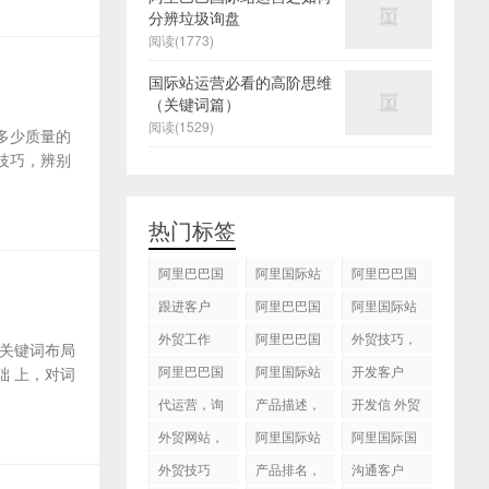
分辨垃圾询盘
阅读(1773)
国际站运营必看的高阶思维
（关键词篇）
阅读(1529)
多少质量的
技巧，辨别
热门标签
阿里巴巴国
阿里国际站
阿里巴巴国
际站
运营 ，阿里
际站装修
跟进客户
阿里巴巴国
阿里国际站
国际站托管
际站代运营
代运营
外贸工作
服务，阿里
阿里巴巴国
外贸技巧，
关键词布局
国际站装修
际站后台操
跟进客户
阿里巴巴国
阿里国际站
开发客户
 上，对词
服务
作
际站图片优
运营
代运营，询
产品描述，
开发信 外贸
化
盘回复
设计服务
技巧
外贸网站，
阿里国际站
阿里国际国
建站
知识产权
际站搜索框
外贸技巧
产品排名，
沟通客户