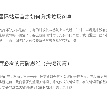
国际站运营之如何分辨垃圾询盘
的好坏缺少辨别能力，有的时候仅从感觉上去判断，并对一些看起来没有
直接就忽略不回复了，要么就随便对付，其实有的询盘，我们通过一些小
，下面小编将给大家传授辨别垃圾询盘的技巧。 分...
营必看的高阶思维（关键词篇）
合理的产品布局，再进一步，还需要对全店的关键词进行布局。产品布局与
步骤之前，我们需要先整理关键词，并制作成关键词库。在关键词库的基础
需要对这些关键词进行批量的划分归类，关于数...