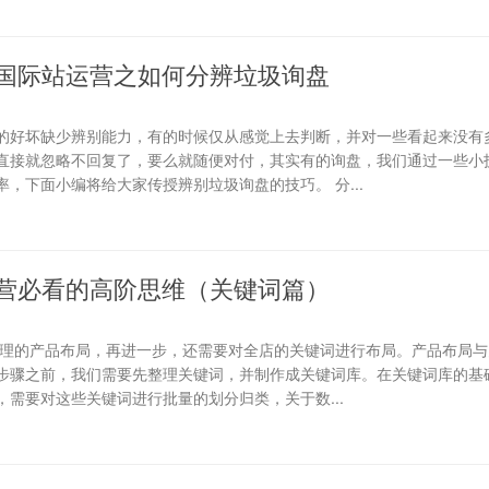
国际站运营之如何分辨垃圾询盘
的好坏缺少辨别能力，有的时候仅从感觉上去判断，并对一些看起来没有
直接就忽略不回复了，要么就随便对付，其实有的询盘，我们通过一些小
，下面小编将给大家传授辨别垃圾询盘的技巧。 分...
营必看的高阶思维（关键词篇）
合理的产品布局，再进一步，还需要对全店的关键词进行布局。产品布局与
步骤之前，我们需要先整理关键词，并制作成关键词库。在关键词库的基础
需要对这些关键词进行批量的划分归类，关于数...