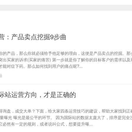
营：产品卖点挖掘9步曲
你的产品，那么你就必须给予他足够的理由，这便是产品卖点的挖掘。那
、突出买家的诉求(买家的痛苦) 第一步就是你了解你的目标客户的需求以
能对症下药。那么如何找到用户的痛点呢?...
6
)
际站运营方向，才是正确的
得询盘，成交大单？下面，给大家四条运营技巧的建议，帮助大家找到正
流量曝光 曝光是最公平的环节。 因为国际站的数据太庞大了，排序是完全
必然有一定的规则，或者说叫公式，想要提升曝...