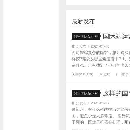
最新发布
国际站运
阿里国际站运营
排长 发布于 2021-01-18
面对错综复杂的顾客，想让购买
样挖?需要从哪些角度着手? 1
是什么。只有找到了他们的痛苦才
阅读(234379)
评论(0)
赞 (
1
这样的国
阿里国际站运营
排长 发布于 2021-01-17
做运营，有什么样的技巧才能获
向，避免少走太多弯路。 提升
干预的，既然是机器在处理，那它