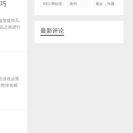
代运营
技巧
SEO 网站优
谈判
展会 ，沟通
化
交流，跟进
客户
这里提供几
品之间进行
最新评论
企业在运营
自然排名精