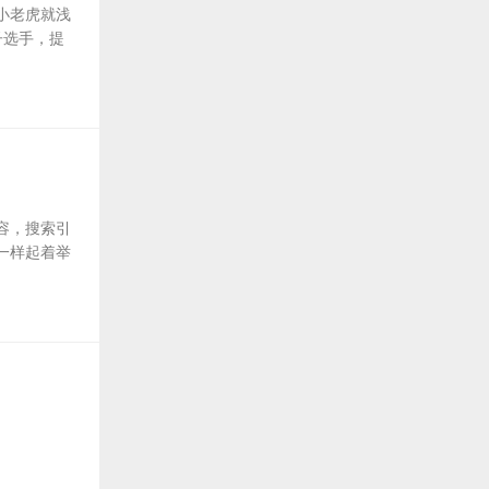
小老虎就浅
子选手，提
容，搜索引
一样起着举