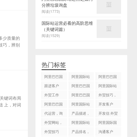
分辨垃圾询盘
阅读(1773)
国际站运营必看的高阶思维
（关键词篇）
阅读(1529)
多少质量的
技巧，辨别
热门标签
阿里巴巴国
阿里国际站
阿里巴巴国
际站
运营 ，阿里
际站装修
跟进客户
阿里巴巴国
阿里国际站
国际站托管
际站代运营
代运营
外贸工作
服务，阿里
阿里巴巴国
外贸技巧，
关键词布局
国际站装修
际站后台操
跟进客户
阿里巴巴国
阿里国际站
开发客户
 上，对词
服务
作
际站图片优
运营
代运营，询
产品描述，
开发信 外贸
化
盘回复
设计服务
技巧
外贸网站，
阿里国际站
阿里国际国
建站
知识产权
际站搜索框
外贸技巧
产品排名，
沟通客户