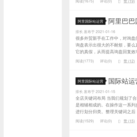
阅读(1675)
评论(0)
赞 (
19
)
阿里巴巴
阿里国际站运营
排长 发布于 2021-01-16
很多外贸新手在工作中，对询盘
询盘表示出很大的不耐烦，要么
它的真假，从而提高询盘回复效率
阅读(1773)
评论(0)
赞 (
12
)
国际站运
阿里国际站运营
排长 发布于 2021-01-15
全店关键词布局 当我们规划了
是相辅相成的。在操作这一系列
进行划分归类。整理关键词之后，
阅读(1529)
评论(0)
赞 (
15
)