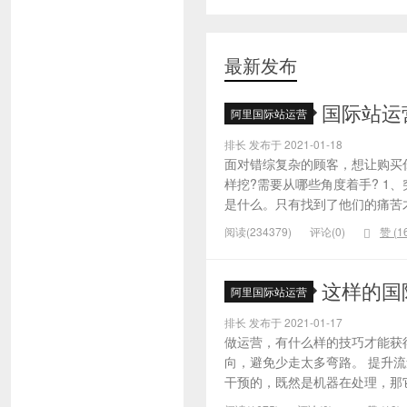
最新发布
国际站运
阿里国际站运营
排长 发布于 2021-01-18
面对错综复杂的顾客，想让购买
样挖?需要从哪些角度着手? 1
是什么。只有找到了他们的痛苦才
阅读(234379)
评论(0)
赞 (
1
这样的国
阿里国际站运营
排长 发布于 2021-01-17
做运营，有什么样的技巧才能获
向，避免少走太多弯路。 提升
干预的，既然是机器在处理，那它