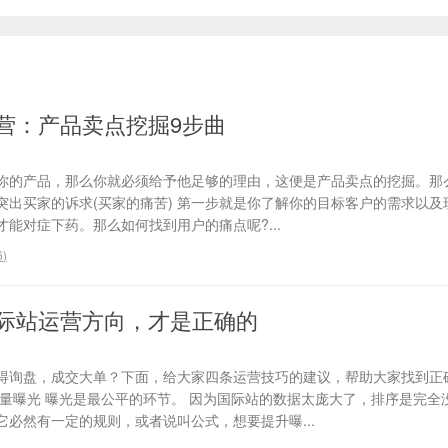
营：产品卖点挖掘9步曲
你的产品，那么你就必须给予他足够的理由，这便是产品卖点的挖掘。那
、突出买家的诉求(买家的痛苦) 第一步就是你了解你的目标客户的需求以
能对症下药。那么如何找到用户的痛点呢?...
6
)
际站运营方向，才是正确的
得询盘，成交大单？下面，给大家四条运营技巧的建议，帮助大家找到正
流量曝光 曝光是最公平的环节。 因为国际站的数据太庞大了，排序是完全
必然有一定的规则，或者说叫公式，想要提升曝...