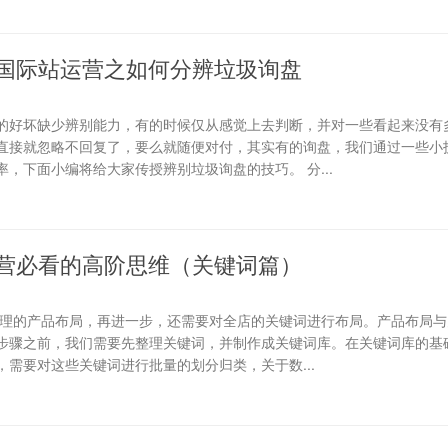
国际站运营之如何分辨垃圾询盘
的好坏缺少辨别能力，有的时候仅从感觉上去判断，并对一些看起来没有
直接就忽略不回复了，要么就随便对付，其实有的询盘，我们通过一些小
，下面小编将给大家传授辨别垃圾询盘的技巧。 分...
营必看的高阶思维（关键词篇）
合理的产品布局，再进一步，还需要对全店的关键词进行布局。产品布局与
步骤之前，我们需要先整理关键词，并制作成关键词库。在关键词库的基础
需要对这些关键词进行批量的划分归类，关于数...