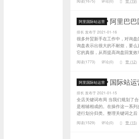
阅读(1675)
评论(0)
赞 (
19
)
阿里巴巴
阿里国际站运营
排长 发布于 2021-01-16
很多外贸新手在工作中，对询盘
询盘表示出很大的不耐烦，要么
它的真假，从而提高询盘回复效率
阅读(1773)
评论(0)
赞 (
12
)
国际站运
阿里国际站运营
排长 发布于 2021-01-15
全店关键词布局 当我们规划了
是相辅相成的。在操作这一系列
进行划分归类。整理关键词之后，
阅读(1529)
评论(0)
赞 (
15
)