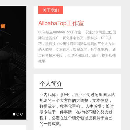
关于我们
AlibabaTop工作室
08年成立AlibabaTop工作室，专注分享阿里巴巴国
际站运营推广，优化排名首页，黑科技，SEO技
巧，黑科技；经历过阿里国际站规则的三个大方向
的大调整：文本信息，数据沉淀，数字化重构 。通
过运营技术手段 ，合理利用规则，漏洞，提升店铺
效果
个人简介
业内戏称： 排长 ，行业经历过阿里国际站
规则的三个大方向的大调整：文本信息，
数据沉淀，数字化重构 。人生感悟：长时
期专注于一件事情，在持续不断的努力过
程中，必定在这个细分领域拥有属于自己
的一份成就。