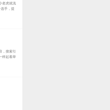
小老虎就浅
子选手，提
容，搜索引
一样起着举