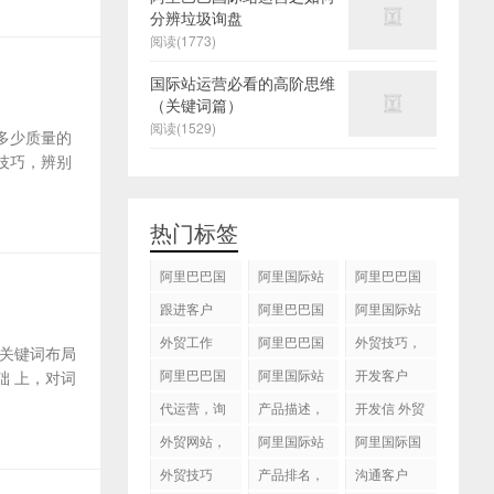
分辨垃圾询盘
阅读(1773)
国际站运营必看的高阶思维
（关键词篇）
阅读(1529)
多少质量的
技巧，辨别
热门标签
阿里巴巴国
阿里国际站
阿里巴巴国
际站
运营 ，阿里
际站装修
跟进客户
阿里巴巴国
阿里国际站
国际站托管
际站代运营
代运营
外贸工作
服务，阿里
阿里巴巴国
外贸技巧，
关键词布局
国际站装修
际站后台操
跟进客户
阿里巴巴国
阿里国际站
开发客户
 上，对词
服务
作
际站图片优
运营
代运营，询
产品描述，
开发信 外贸
化
盘回复
设计服务
技巧
外贸网站，
阿里国际站
阿里国际国
建站
知识产权
际站搜索框
外贸技巧
产品排名，
沟通客户