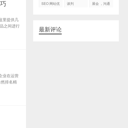
代运营
技巧
SEO 网站优
谈判
展会 ，沟通
化
交流，跟进
客户
这里提供几
品之间进行
最新评论
企业在运营
自然排名精