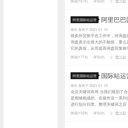
阅读(1675)
评论(0)
赞 (
19
)
阿里巴巴
阿里国际站运营
排长 发布于 2021-01-16
很多外贸新手在工作中，对询盘
询盘表示出很大的不耐烦，要么
它的真假，从而提高询盘回复效率
阅读(1773)
评论(0)
赞 (
12
)
国际站运
阿里国际站运营
排长 发布于 2021-01-15
全店关键词布局 当我们规划了
是相辅相成的。在操作这一系列
进行划分归类。整理关键词之后，
阅读(1529)
评论(0)
赞 (
15
)