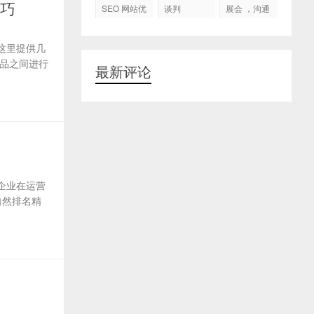
代运营
技巧
SEO 网站优
谈判
展会 ，沟通
化
交流，跟进
客户
这里提供几
品之间进行
最新评论
企业在运营
自然排名精