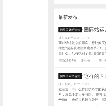
最新发布
国际站运
阿里国际站运营
排长 发布于 2021-01-18
面对错综复杂的顾客，想让购买
样挖?需要从哪些角度着手? 1
是什么。只有找到了他们的痛苦才
阅读(234379)
评论(0)
赞 (
1
这样的国
阿里国际站运营
排长 发布于 2021-01-17
做运营，有什么样的技巧才能获
向，避免少走太多弯路。 提升
干预的，既然是机器在处理，那它