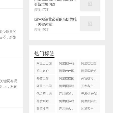
分辨垃圾询盘
阅读(1773)
国际站运营必看的高阶思维
（关键词篇）
阅读(1529)
多少质量的
技巧，辨别
热门标签
阿里巴巴国
阿里国际站
阿里巴巴国
际站
运营 ，阿里
际站装修
跟进客户
阿里巴巴国
阿里国际站
国际站托管
际站代运营
代运营
外贸工作
服务，阿里
阿里巴巴国
外贸技巧，
关键词布局
国际站装修
际站后台操
跟进客户
阿里巴巴国
阿里国际站
开发客户
 上，对词
服务
作
际站图片优
运营
代运营，询
产品描述，
开发信 外贸
化
盘回复
设计服务
技巧
外贸网站，
阿里国际站
阿里国际国
建站
知识产权
际站搜索框
外贸技巧
产品排名，
沟通客户