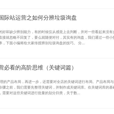
国际站运营之如何分辨垃圾询盘
的好坏缺少辨别能力，有的时候仅从感觉上去判断，并对一些看起来没有
直接就忽略不回复了，要么就随便对付，其实有的询盘，我们通过一些小
，下面小编将给大家传授辨别垃圾询盘的技巧。 分...
营必看的高阶思维（关键词篇）
合理的产品布局，再进一步，还需要对全店的关键词进行布局。产品布局与
步骤之前，我们需要先整理关键词，并制作成关键词库。在关键词库的基础
需要对这些关键词进行批量的划分归类，关于数...