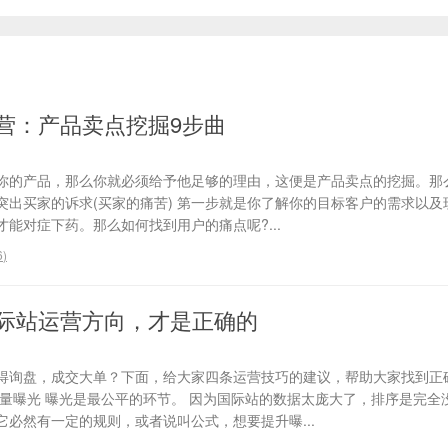
营：产品卖点挖掘9步曲
你的产品，那么你就必须给予他足够的理由，这便是产品卖点的挖掘。那
、突出买家的诉求(买家的痛苦) 第一步就是你了解你的目标客户的需求以
能对症下药。那么如何找到用户的痛点呢?...
6
)
际站运营方向，才是正确的
得询盘，成交大单？下面，给大家四条运营技巧的建议，帮助大家找到正
流量曝光 曝光是最公平的环节。 因为国际站的数据太庞大了，排序是完全
必然有一定的规则，或者说叫公式，想要提升曝...