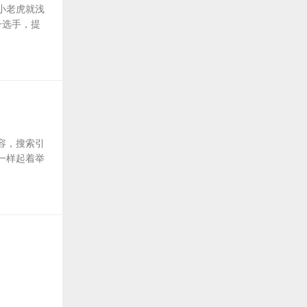
小老虎就浅
子选手，提
容，搜索引
一样起着举