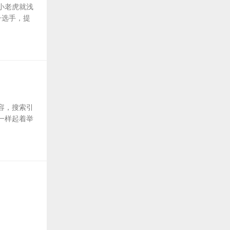
小老虎就浅
子选手，提
容，搜索引
一样起着举