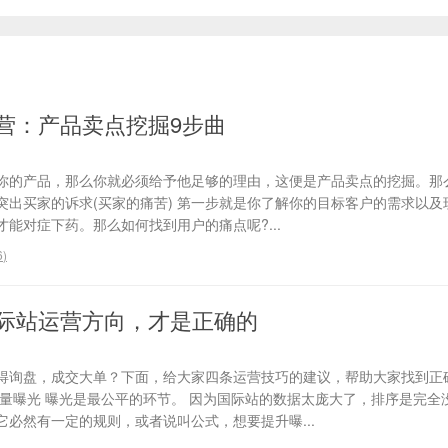
营：产品卖点挖掘9步曲
你的产品，那么你就必须给予他足够的理由，这便是产品卖点的挖掘。那
、突出买家的诉求(买家的痛苦) 第一步就是你了解你的目标客户的需求以
能对症下药。那么如何找到用户的痛点呢?...
6
)
际站运营方向，才是正确的
得询盘，成交大单？下面，给大家四条运营技巧的建议，帮助大家找到正
流量曝光 曝光是最公平的环节。 因为国际站的数据太庞大了，排序是完全
必然有一定的规则，或者说叫公式，想要提升曝...