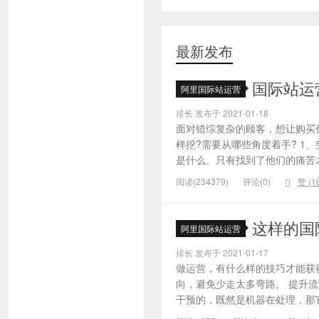
最新发布
国际站运
阿里国际站运营
排长 发布于 2021-01-18
面对错综复杂的顾客，想让购买
样挖?需要从哪些角度着手? 1
是什么。只有找到了他们的痛苦才
阅读(234379)
评论(0)
赞 (
1
这样的国
阿里国际站运营
排长 发布于 2021-01-17
做运营，有什么样的技巧才能获
向，避免少走太多弯路。 提升
干预的，既然是机器在处理，那它