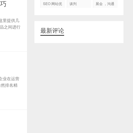
代运营
技巧
SEO 网站优
谈判
展会 ，沟通
化
交流，跟进
客户
这里提供几
品之间进行
最新评论
企业在运营
自然排名精