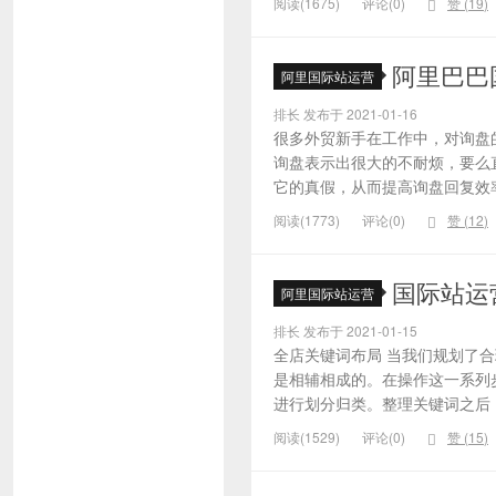
阅读(1675)
评论(0)
赞 (
19
)
阿里巴巴
阿里国际站运营
排长 发布于 2021-01-16
很多外贸新手在工作中，对询盘
询盘表示出很大的不耐烦，要么
它的真假，从而提高询盘回复效率
阅读(1773)
评论(0)
赞 (
12
)
国际站运
阿里国际站运营
排长 发布于 2021-01-15
全店关键词布局 当我们规划了
是相辅相成的。在操作这一系列
进行划分归类。整理关键词之后，
阅读(1529)
评论(0)
赞 (
15
)