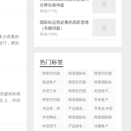
分辨垃圾询盘
阅读(1773)
国际站运营必看的高阶思维
（关键词篇）
阅读(1529)
多少质量的
技巧，辨别
热门标签
阿里巴巴国
阿里国际站
阿里巴巴国
际站
运营 ，阿里
际站装修
跟进客户
阿里巴巴国
阿里国际站
国际站托管
际站代运营
代运营
外贸工作
服务，阿里
阿里巴巴国
外贸技巧，
关键词布局
国际站装修
际站后台操
跟进客户
阿里巴巴国
阿里国际站
开发客户
 上，对词
服务
作
际站图片优
运营
代运营，询
产品描述，
开发信 外贸
化
盘回复
设计服务
技巧
外贸网站，
阿里国际站
阿里国际国
建站
知识产权
际站搜索框
外贸技巧
产品排名，
沟通客户