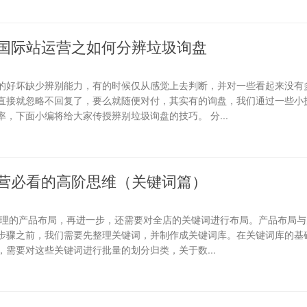
国际站运营之如何分辨垃圾询盘
的好坏缺少辨别能力，有的时候仅从感觉上去判断，并对一些看起来没有
直接就忽略不回复了，要么就随便对付，其实有的询盘，我们通过一些小
，下面小编将给大家传授辨别垃圾询盘的技巧。 分...
营必看的高阶思维（关键词篇）
合理的产品布局，再进一步，还需要对全店的关键词进行布局。产品布局与
步骤之前，我们需要先整理关键词，并制作成关键词库。在关键词库的基础
需要对这些关键词进行批量的划分归类，关于数...