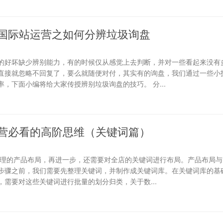
国际站运营之如何分辨垃圾询盘
的好坏缺少辨别能力，有的时候仅从感觉上去判断，并对一些看起来没有
直接就忽略不回复了，要么就随便对付，其实有的询盘，我们通过一些小
，下面小编将给大家传授辨别垃圾询盘的技巧。 分...
营必看的高阶思维（关键词篇）
合理的产品布局，再进一步，还需要对全店的关键词进行布局。产品布局与
步骤之前，我们需要先整理关键词，并制作成关键词库。在关键词库的基础
需要对这些关键词进行批量的划分归类，关于数...