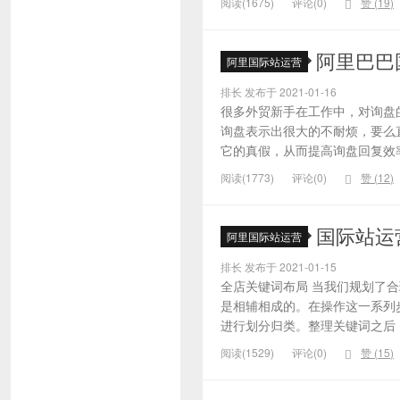
阅读(1675)
评论(0)
赞 (
19
)
阿里巴巴
阿里国际站运营
排长 发布于 2021-01-16
很多外贸新手在工作中，对询盘
询盘表示出很大的不耐烦，要么
它的真假，从而提高询盘回复效率
阅读(1773)
评论(0)
赞 (
12
)
国际站运
阿里国际站运营
排长 发布于 2021-01-15
全店关键词布局 当我们规划了
是相辅相成的。在操作这一系列
进行划分归类。整理关键词之后，
阅读(1529)
评论(0)
赞 (
15
)