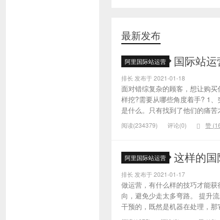
最新发布
国际站运
阿里国际站运营
排长 发布于 2021-01-18
面对错综复杂的顾客，想让购买
样挖?需要从哪些角度着手? 1
是什么。只有找到了他们的痛苦才
阅读(234379)
评论(0)
赞 (
1
这样的国
阿里国际站运营
排长 发布于 2021-01-17
做运营，有什么样的技巧才能获
向，避免少走太多弯路。 提升
干预的，既然是机器在处理，那它