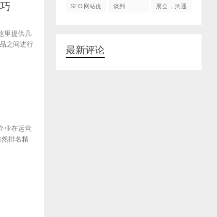
代运营
技巧
SEO 网站优
谈判
展会 ，沟通
化
交流，跟进
客户
这里提供几
品之间进行
最新评论
企业在运营
自然排名精