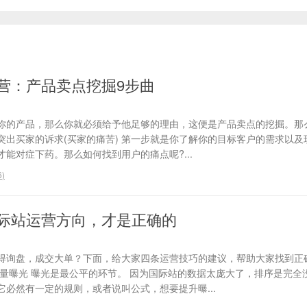
营：产品卖点挖掘9步曲
你的产品，那么你就必须给予他足够的理由，这便是产品卖点的挖掘。那
、突出买家的诉求(买家的痛苦) 第一步就是你了解你的目标客户的需求以
能对症下药。那么如何找到用户的痛点呢?...
6
)
际站运营方向，才是正确的
得询盘，成交大单？下面，给大家四条运营技巧的建议，帮助大家找到正
流量曝光 曝光是最公平的环节。 因为国际站的数据太庞大了，排序是完全
必然有一定的规则，或者说叫公式，想要提升曝...