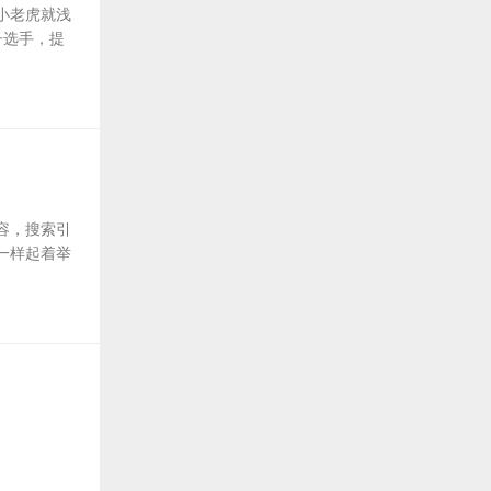
小老虎就浅
子选手，提
容，搜索引
一样起着举