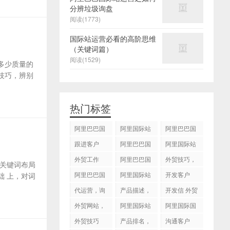
分辨垃圾询盘
阅读(1773)
国际站运营必看的高阶思维
（关键词篇）
阅读(1529)
多少质量的
技巧，辨别
热门标签
阿里巴巴国
阿里国际站
阿里巴巴国
际站
运营 ，阿里
际站装修
跟进客户
阿里巴巴国
阿里国际站
国际站托管
际站代运营
代运营
外贸工作
服务，阿里
阿里巴巴国
外贸技巧，
关键词布局
国际站装修
际站后台操
跟进客户
阿里巴巴国
阿里国际站
开发客户
 上，对词
服务
作
际站图片优
运营
代运营，询
产品描述，
开发信 外贸
化
盘回复
设计服务
技巧
外贸网站，
阿里国际站
阿里国际国
建站
知识产权
际站搜索框
外贸技巧
产品排名，
沟通客户