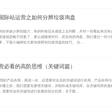
国际站运营之如何分辨垃圾询盘
的好坏缺少辨别能力，有的时候仅从感觉上去判断，并对一些看起来没有
直接就忽略不回复了，要么就随便对付，其实有的询盘，我们通过一些小
，下面小编将给大家传授辨别垃圾询盘的技巧。 分...
营必看的高阶思维（关键词篇）
合理的产品布局，再进一步，还需要对全店的关键词进行布局。产品布局与
步骤之前，我们需要先整理关键词，并制作成关键词库。在关键词库的基础
需要对这些关键词进行批量的划分归类，关于数...