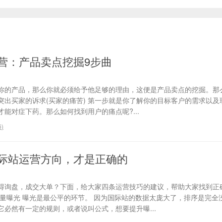
营：产品卖点挖掘9步曲
你的产品，那么你就必须给予他足够的理由，这便是产品卖点的挖掘。那
、突出买家的诉求(买家的痛苦) 第一步就是你了解你的目标客户的需求以
能对症下药。那么如何找到用户的痛点呢?...
6
)
际站运营方向，才是正确的
得询盘，成交大单？下面，给大家四条运营技巧的建议，帮助大家找到正
流量曝光 曝光是最公平的环节。 因为国际站的数据太庞大了，排序是完全
必然有一定的规则，或者说叫公式，想要提升曝...