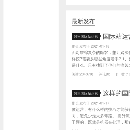
最新发布
国际站运
阿里国际站运营
排长 发布于 2021-01-18
面对错综复杂的顾客，想让购买
样挖?需要从哪些角度着手? 1
是什么。只有找到了他们的痛苦才
阅读(234379)
评论(0)
赞 (
1
这样的国
阿里国际站运营
排长 发布于 2021-01-17
做运营，有什么样的技巧才能获
向，避免少走太多弯路。 提升
干预的，既然是机器在处理，那它