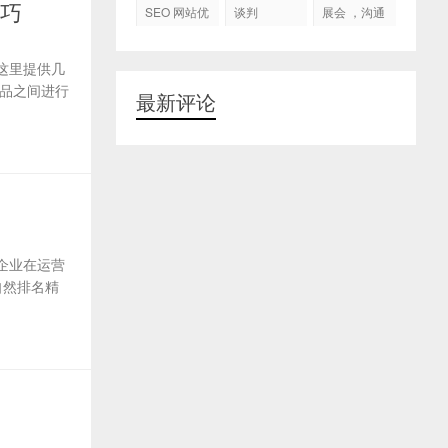
代运营
技巧
SEO 网站优
谈判
展会 ，沟通
化
交流，跟进
客户
这里提供几
品之间进行
最新评论
企业在运营
自然排名精