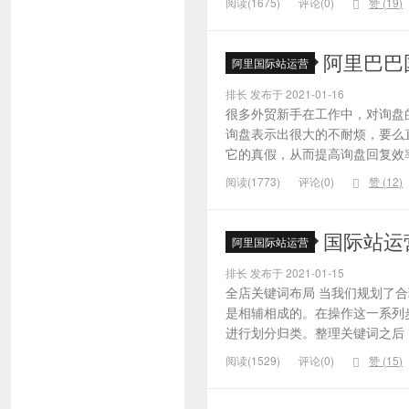
阅读(1675)
评论(0)
赞 (
19
)
阿里巴巴
阿里国际站运营
排长 发布于 2021-01-16
很多外贸新手在工作中，对询盘
询盘表示出很大的不耐烦，要么
它的真假，从而提高询盘回复效率
阅读(1773)
评论(0)
赞 (
12
)
国际站运
阿里国际站运营
排长 发布于 2021-01-15
全店关键词布局 当我们规划了
是相辅相成的。在操作这一系列
进行划分归类。整理关键词之后，
阅读(1529)
评论(0)
赞 (
15
)