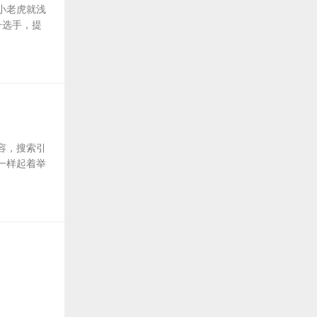
小老虎就浅
子选手，提
容，搜索引
一样起着举