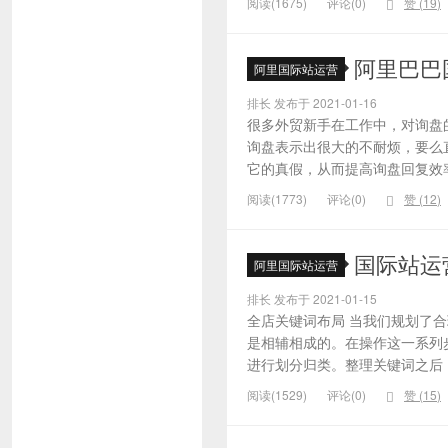
阅读(1675)
评论(0)
赞 (
19
)
阿里巴巴
阿里国际站运营
排长 发布于 2021-01-16
很多外贸新手在工作中，对询盘
询盘表示出很大的不耐烦，要么
它的真假，从而提高询盘回复效率
阅读(1773)
评论(0)
赞 (
12
)
国际站运
阿里国际站运营
排长 发布于 2021-01-15
全店关键词布局 当我们规划了
是相辅相成的。在操作这一系列
进行划分归类。整理关键词之后，
阅读(1529)
评论(0)
赞 (
15
)