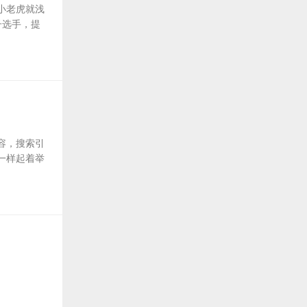
小老虎就浅
子选手，提
容，搜索引
一样起着举