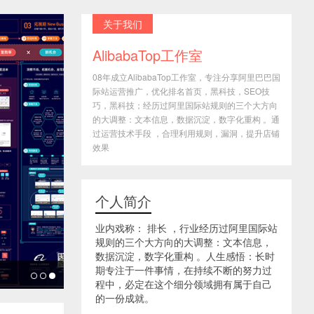
关于我们
AlibabaTop工作室
08年成立AlibabaTop工作室，专注分享阿里巴巴国
际站运营推广，优化排名首页，黑科技，SEO技
巧，黑科技；经历过阿里国际站规则的三个大方向
的大调整：文本信息，数据沉淀，数字化重构 。通
过运营技术手段 ，合理利用规则，漏洞，提升店铺
效果
个人简介
业内戏称： 排长 ，行业经历过阿里国际站
规则的三个大方向的大调整：文本信息，
数据沉淀，数字化重构 。人生感悟：长时
期专注于一件事情，在持续不断的努力过
程中，必定在这个细分领域拥有属于自己
的一份成就。