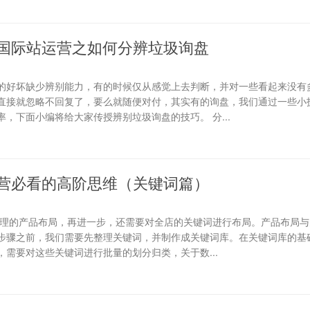
国际站运营之如何分辨垃圾询盘
的好坏缺少辨别能力，有的时候仅从感觉上去判断，并对一些看起来没有
直接就忽略不回复了，要么就随便对付，其实有的询盘，我们通过一些小
，下面小编将给大家传授辨别垃圾询盘的技巧。 分...
营必看的高阶思维（关键词篇）
合理的产品布局，再进一步，还需要对全店的关键词进行布局。产品布局与
步骤之前，我们需要先整理关键词，并制作成关键词库。在关键词库的基础
需要对这些关键词进行批量的划分归类，关于数...