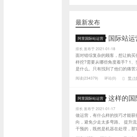
最新发布
国际站运
阿里国际站运营
排长 发布于 2021-01-18
面对错综复杂的顾客，想让购买
样挖?需要从哪些角度着手? 1
是什么。只有找到了他们的痛苦才
阅读(234379)
评论(0)
赞 (
1
这样的国
阿里国际站运营
排长 发布于 2021-01-17
做运营，有什么样的技巧才能获
向，避免少走太多弯路。 提升
干预的，既然是机器在处理，那它