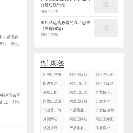
分辨垃圾询盘
阅读(1773)
国际站运营必看的高阶思维
（关键词篇）
阅读(1529)
多少质量的
技巧，辨别
热门标签
阿里巴巴国
阿里国际站
阿里巴巴国
际站
运营 ，阿里
际站装修
跟进客户
阿里巴巴国
阿里国际站
国际站托管
际站代运营
代运营
外贸工作
服务，阿里
阿里巴巴国
外贸技巧，
关键词布局
国际站装修
际站后台操
跟进客户
阿里巴巴国
阿里国际站
开发客户
 上，对词
服务
作
际站图片优
运营
代运营，询
产品描述，
开发信 外贸
化
盘回复
设计服务
技巧
外贸网站，
阿里国际站
阿里国际国
建站
知识产权
际站搜索框
外贸技巧
产品排名，
沟通客户