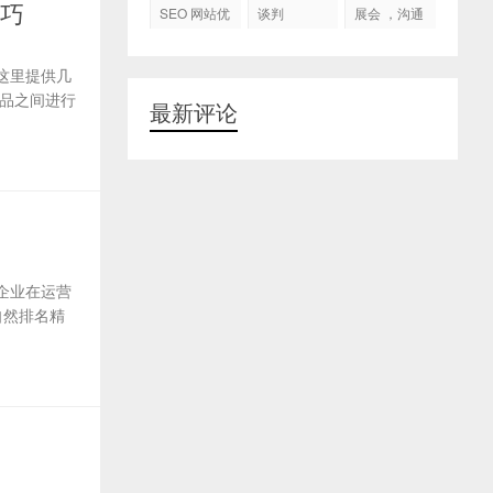
代运营
技巧
SEO 网站优
谈判
展会 ，沟通
化
交流，跟进
客户
这里提供几
品之间进行
最新评论
企业在运营
自然排名精