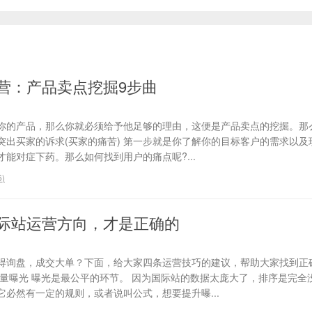
营：产品卖点挖掘9步曲
你的产品，那么你就必须给予他足够的理由，这便是产品卖点的挖掘。那
、突出买家的诉求(买家的痛苦) 第一步就是你了解你的目标客户的需求以
能对症下药。那么如何找到用户的痛点呢?...
6
)
际站运营方向，才是正确的
得询盘，成交大单？下面，给大家四条运营技巧的建议，帮助大家找到正
流量曝光 曝光是最公平的环节。 因为国际站的数据太庞大了，排序是完全
必然有一定的规则，或者说叫公式，想要提升曝...