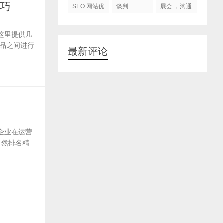
代运营
技巧
SEO 网站优
谈判
展会 ，沟通
化
交流，跟进
客户
这里提供几
品之间进行
最新评论
企业在运营
自然排名精