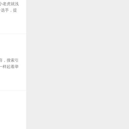
小老虎就浅
子选手，提
容，搜索引
一样起着举