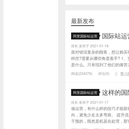
最新发布
国际站运
阿里国际站运营
排长 发布于 2021-01-18
面对错综复杂的顾客，想让购买
样挖?需要从哪些角度着手? 1
是什么。只有找到了他们的痛苦才
阅读(234379)
评论(0)
赞 (
1
这样的国
阿里国际站运营
排长 发布于 2021-01-17
做运营，有什么样的技巧才能获
向，避免少走太多弯路。 提升
干预的，既然是机器在处理，那它