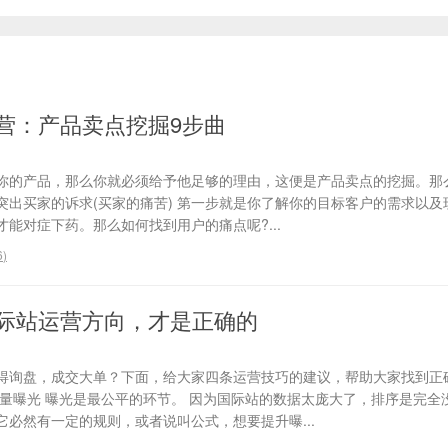
营：产品卖点挖掘9步曲
你的产品，那么你就必须给予他足够的理由，这便是产品卖点的挖掘。那
、突出买家的诉求(买家的痛苦) 第一步就是你了解你的目标客户的需求以
能对症下药。那么如何找到用户的痛点呢?...
6
)
际站运营方向，才是正确的
得询盘，成交大单？下面，给大家四条运营技巧的建议，帮助大家找到正
流量曝光 曝光是最公平的环节。 因为国际站的数据太庞大了，排序是完全
必然有一定的规则，或者说叫公式，想要提升曝...