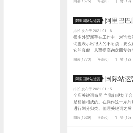
阅读(1675)
评论(0)
赞 (
19
)
阿里巴巴
阿里国际站运营
排长 发布于 2021-01-16
很多外贸新手在工作中，对询盘
询盘表示出很大的不耐烦，要么
它的真假，从而提高询盘回复效率
阅读(1773)
评论(0)
赞 (
12
)
国际站运
阿里国际站运营
排长 发布于 2021-01-15
全店关键词布局 当我们规划了
是相辅相成的。在操作这一系列
进行划分归类。整理关键词之后，
阅读(1529)
评论(0)
赞 (
15
)