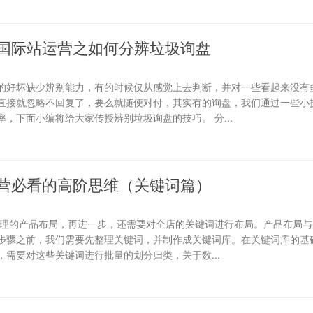
国际站运营之如何分辨垃圾询盘
的好坏缺少辨别能力，有的时候仅从感觉上去判断，并对一些看起来没有
直接就忽略不回复了，要么就随便对付，其实有的询盘，我们通过一些小
，下面小编将给大家传授辨别垃圾询盘的技巧。 分...
营必看的高阶思维（关键词篇）
合理的产品布局，再进一步，还需要对全店的关键词进行布局。产品布局与
步骤之前，我们需要先整理关键词，并制作成关键词库。在关键词库的基础
需要对这些关键词进行批量的划分归类，关于数...