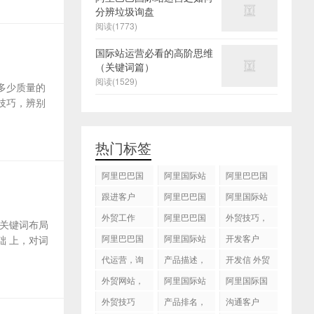
分辨垃圾询盘
阅读(1773)
国际站运营必看的高阶思维
（关键词篇）
阅读(1529)
多少质量的
技巧，辨别
热门标签
阿里巴巴国
阿里国际站
阿里巴巴国
际站
运营 ，阿里
际站装修
跟进客户
阿里巴巴国
阿里国际站
国际站托管
际站代运营
代运营
外贸工作
服务，阿里
阿里巴巴国
外贸技巧，
关键词布局
国际站装修
际站后台操
跟进客户
阿里巴巴国
阿里国际站
开发客户
 上，对词
服务
作
际站图片优
运营
代运营，询
产品描述，
开发信 外贸
化
盘回复
设计服务
技巧
外贸网站，
阿里国际站
阿里国际国
建站
知识产权
际站搜索框
外贸技巧
产品排名，
沟通客户