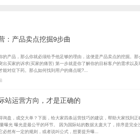
营：产品卖点挖掘9步曲
你的产品，那么你就必须给予他足够的理由，这便是产品卖点的挖掘。那
、突出买家的诉求(买家的痛苦) 第一步就是你了解你的目标客户的需求以
能对症下药。那么如何找到用户的痛点呢?...
6
)
际站运营方向，才是正确的
得询盘，成交大单？下面，给大家四条运营技巧的建议，帮助大家找到正
流量曝光 曝光是最公平的环节。 因为国际站的数据太庞大了，排序是完全
必然有一定的规则，或者说叫公式，想要提升曝...