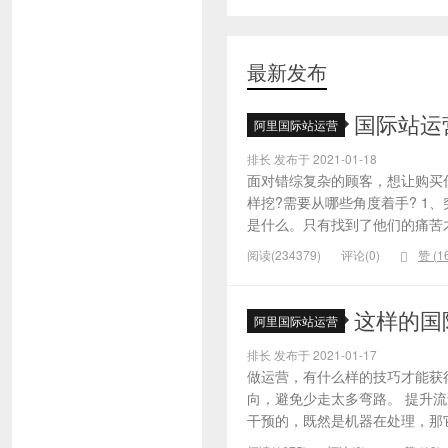
最新发布
国际站运
阿里国际站运营
排长 发布于 2021-01-18
面对错综复杂的顾客，想让购买
样挖?需要从哪些角度着手? 1
是什么。只有找到了他们的痛苦才
阅读(234379)
评论(0)
赞 (
1
这样的国
阿里国际站运营
排长 发布于 2021-01-17
做运营，有什么样的技巧才能获
向，避免少走太多弯路。 提升
干预的，既然是机器在处理，那它