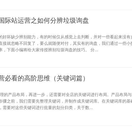
国际站运营之如何分辨垃圾询盘
的好坏缺少辨别能力，有的时候仅从感觉上去判断，并对一些看起来没有
直接就忽略不回复了，要么就随便对付，其实有的询盘，我们通过一些小
，下面小编将给大家传授辨别垃圾询盘的技巧。 分...
营必看的高阶思维（关键词篇）
合理的产品布局，再进一步，还需要对全店的关键词进行布局。产品布局与
步骤之前，我们需要先整理关键词，并制作成关键词库。在关键词库的基础
需要对这些关键词进行批量的划分归类，关于数...