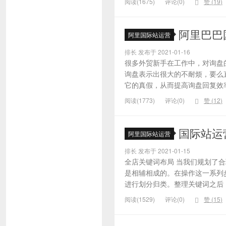
阅读(1675)
评论(0)
赞 (
19
)
阿里巴巴
阿里国际站运营
排长 发布于 2021-01-16
很多外贸新手在工作中，对询盘
询盘表示出很大的不耐烦，要么
它的真假，从而提高询盘回复效率
阅读(1773)
评论(0)
赞 (
12
)
国际站运
阿里国际站运营
排长 发布于 2021-01-15
全店关键词布局 当我们规划了
是相辅相成的。在操作这一系列
进行划分归类。整理关键词之后，
阅读(1529)
评论(0)
赞 (
15
)