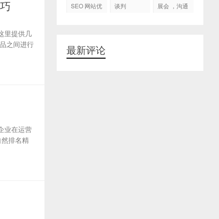
代运营
技巧
SEO 网站优
谈判
展会 ，沟通
化
交流，跟进
客户
这里提供几
品之间进行
最新评论
企业在运营
自然排名精