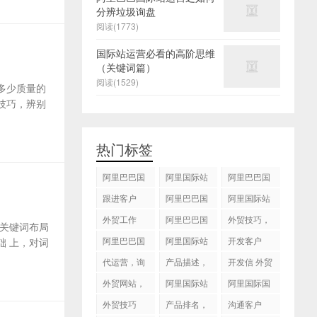
分辨垃圾询盘
阅读(1773)
国际站运营必看的高阶思维
（关键词篇）
阅读(1529)
多少质量的
技巧，辨别
热门标签
阿里巴巴国
阿里国际站
阿里巴巴国
际站
运营 ，阿里
际站装修
跟进客户
阿里巴巴国
阿里国际站
国际站托管
际站代运营
代运营
外贸工作
服务，阿里
阿里巴巴国
外贸技巧，
关键词布局
国际站装修
际站后台操
跟进客户
阿里巴巴国
阿里国际站
开发客户
 上，对词
服务
作
际站图片优
运营
代运营，询
产品描述，
开发信 外贸
化
盘回复
设计服务
技巧
外贸网站，
阿里国际站
阿里国际国
建站
知识产权
际站搜索框
外贸技巧
产品排名，
沟通客户