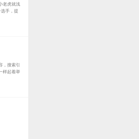
小老虎就浅
子选手，提
容，搜索引
一样起着举