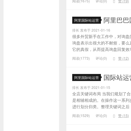
阅读(1675)
评论(0)
赞 (
19
)
阿里巴巴
阿里国际站运营
排长 发布于 2021-01-16
很多外贸新手在工作中，对询盘
询盘表示出很大的不耐烦，要么
它的真假，从而提高询盘回复效率
阅读(1773)
评论(0)
赞 (
12
)
国际站运
阿里国际站运营
排长 发布于 2021-01-15
全店关键词布局 当我们规划了
是相辅相成的。在操作这一系列
进行划分归类。整理关键词之后，
阅读(1529)
评论(0)
赞 (
15
)