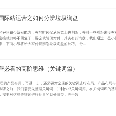
国际站运营之如何分辨垃圾询盘
的好坏缺少辨别能力，有的时候仅从感觉上去判断，并对一些看起来没有
直接就忽略不回复了，要么就随便对付，其实有的询盘，我们通过一些小
，下面小编将给大家传授辨别垃圾询盘的技巧。 分...
营必看的高阶思维（关键词篇）
合理的产品布局，再进一步，还需要对全店的关键词进行布局。产品布局与
步骤之前，我们需要先整理关键词，并制作成关键词库。在关键词库的基础
需要对这些关键词进行批量的划分归类，关于数...