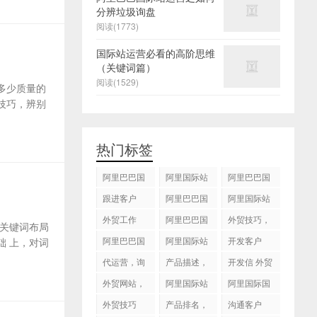
分辨垃圾询盘
阅读(1773)
国际站运营必看的高阶思维
（关键词篇）
阅读(1529)
多少质量的
技巧，辨别
热门标签
阿里巴巴国
阿里国际站
阿里巴巴国
际站
运营 ，阿里
际站装修
跟进客户
阿里巴巴国
阿里国际站
国际站托管
际站代运营
代运营
外贸工作
服务，阿里
阿里巴巴国
外贸技巧，
关键词布局
国际站装修
际站后台操
跟进客户
阿里巴巴国
阿里国际站
开发客户
 上，对词
服务
作
际站图片优
运营
代运营，询
产品描述，
开发信 外贸
化
盘回复
设计服务
技巧
外贸网站，
阿里国际站
阿里国际国
建站
知识产权
际站搜索框
外贸技巧
产品排名，
沟通客户