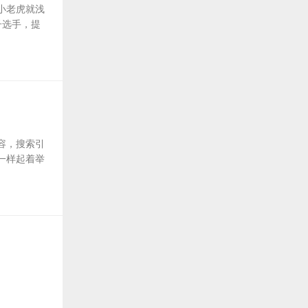
小老虎就浅
子选手，提
容，搜索引
一样起着举