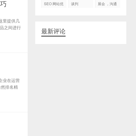
代运营
技巧
SEO 网站优
谈判
展会 ，沟通
化
交流，跟进
客户
这里提供几
品之间进行
最新评论
企业在运营
自然排名精