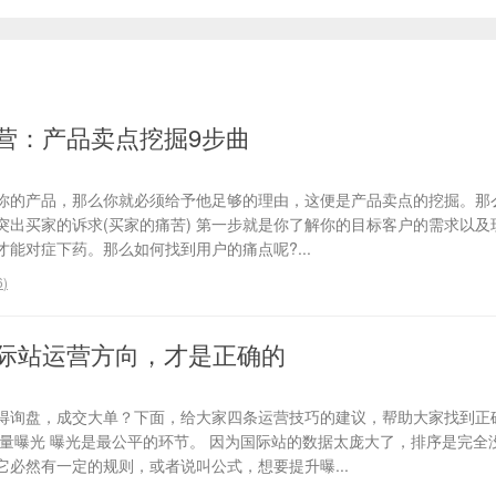
营：产品卖点挖掘9步曲
你的产品，那么你就必须给予他足够的理由，这便是产品卖点的挖掘。那
、突出买家的诉求(买家的痛苦) 第一步就是你了解你的目标客户的需求以
能对症下药。那么如何找到用户的痛点呢?...
6
)
际站运营方向，才是正确的
得询盘，成交大单？下面，给大家四条运营技巧的建议，帮助大家找到正
流量曝光 曝光是最公平的环节。 因为国际站的数据太庞大了，排序是完全
必然有一定的规则，或者说叫公式，想要提升曝...