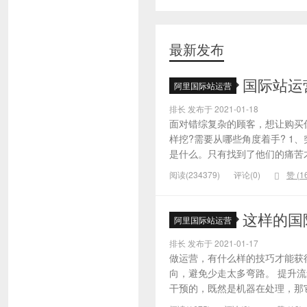
最新发布
国际站运
阿里国际站运营
排长 发布于 2021-01-18
面对错综复杂的顾客，想让购买
样挖?需要从哪些角度着手? 1
是什么。只有找到了他们的痛苦才
阅读(234379)
评论(0)
赞 (
1
这样的国
阿里国际站运营
排长 发布于 2021-01-17
做运营，有什么样的技巧才能获
向，避免少走太多弯路。 提升
干预的，既然是机器在处理，那它