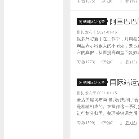
阅读(1675)
评论(0)
赞 (
19
)
阿里巴巴
阿里国际站运营
排长 发布于 2021-01-16
很多外贸新手在工作中，对询盘
询盘表示出很大的不耐烦，要么
它的真假，从而提高询盘回复效率
阅读(1773)
评论(0)
赞 (
12
)
国际站运
阿里国际站运营
排长 发布于 2021-01-15
全店关键词布局 当我们规划了
是相辅相成的。在操作这一系列
进行划分归类。整理关键词之后，
阅读(1529)
评论(0)
赞 (
15
)