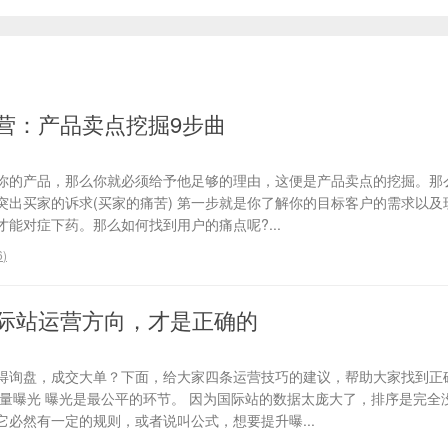
营：产品卖点挖掘9步曲
你的产品，那么你就必须给予他足够的理由，这便是产品卖点的挖掘。那
、突出买家的诉求(买家的痛苦) 第一步就是你了解你的目标客户的需求以
能对症下药。那么如何找到用户的痛点呢?...
6
)
际站运营方向，才是正确的
得询盘，成交大单？下面，给大家四条运营技巧的建议，帮助大家找到正
流量曝光 曝光是最公平的环节。 因为国际站的数据太庞大了，排序是完全
必然有一定的规则，或者说叫公式，想要提升曝...