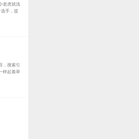
小老虎就浅
子选手，提
容，搜索引
一样起着举