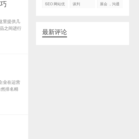
代运营
技巧
SEO 网站优
谈判
展会 ，沟通
化
交流，跟进
客户
这里提供几
品之间进行
最新评论
企业在运营
自然排名精