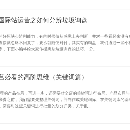
国际站运营之如何分辨垃圾询盘
的好坏缺少辨别能力，有的时候仅从感觉上去判断，并对一些看起来没有
直接就忽略不回复了，要么就随便对付，其实有的询盘，我们通过一些小
，下面小编将给大家传授辨别垃圾询盘的技巧。 分...
营必看的高阶思维（关键词篇）
合理的产品布局，再进一步，还需要对全店的关键词进行布局。产品布局与
步骤之前，我们需要先整理关键词，并制作成关键词库。在关键词库的基础
需要对这些关键词进行批量的划分归类，关于数...