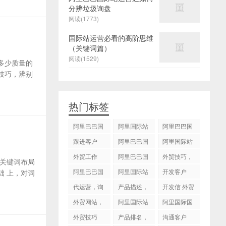
分辨垃圾询盘
阅读(1773)
国际站运营必看的高阶思维
（关键词篇）
阅读(1529)
多少质量的
技巧，辨别
热门标签
阿里巴巴国
阿里国际站
阿里巴巴国
际站
运营 ，阿里
际站装修
跟进客户
阿里巴巴国
阿里国际站
国际站托管
际站代运营
代运营
外贸工作
服务，阿里
阿里巴巴国
外贸技巧，
关键词布局
国际站装修
际站后台操
跟进客户
阿里巴巴国
阿里国际站
开发客户
 上，对词
服务
作
际站图片优
运营
代运营，询
产品描述，
开发信 外贸
化
盘回复
设计服务
技巧
外贸网站，
阿里国际站
阿里国际国
建站
知识产权
际站搜索框
外贸技巧
产品排名，
沟通客户