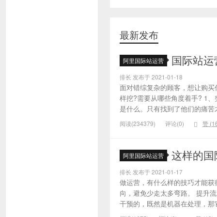
最新发布
国际站运
阿里国际站运营
排长 发布于 2021-01-18
面对错综复杂的顾客，想让购买
样挖?需要从哪些角度着手? 1
是什么。只有找到了他们的痛苦才
阅读(234379)
评论(0)
赞 (
1
这样的国
阿里国际站运营
排长 发布于 2021-01-17
做运营，有什么样的技巧才能获
向，避免少走太多弯路。 提升
干预的，既然是机器在处理，那它