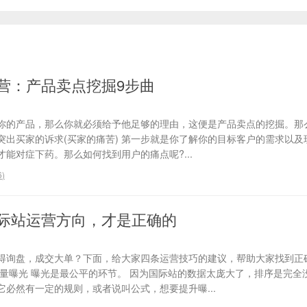
营：产品卖点挖掘9步曲
你的产品，那么你就必须给予他足够的理由，这便是产品卖点的挖掘。那
、突出买家的诉求(买家的痛苦) 第一步就是你了解你的目标客户的需求以
能对症下药。那么如何找到用户的痛点呢?...
6
)
际站运营方向，才是正确的
得询盘，成交大单？下面，给大家四条运营技巧的建议，帮助大家找到正
流量曝光 曝光是最公平的环节。 因为国际站的数据太庞大了，排序是完全
必然有一定的规则，或者说叫公式，想要提升曝...