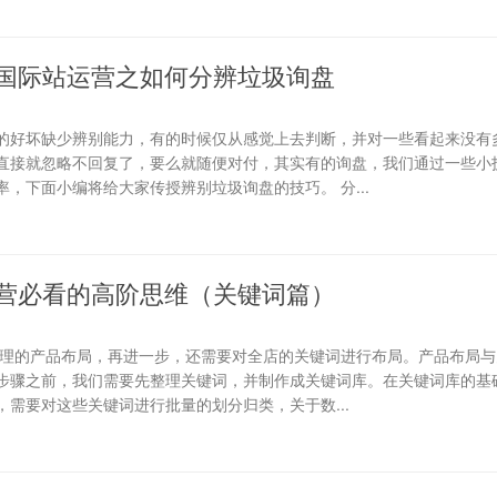
国际站运营之如何分辨垃圾询盘
的好坏缺少辨别能力，有的时候仅从感觉上去判断，并对一些看起来没有
直接就忽略不回复了，要么就随便对付，其实有的询盘，我们通过一些小
，下面小编将给大家传授辨别垃圾询盘的技巧。 分...
营必看的高阶思维（关键词篇）
合理的产品布局，再进一步，还需要对全店的关键词进行布局。产品布局与
步骤之前，我们需要先整理关键词，并制作成关键词库。在关键词库的基础
需要对这些关键词进行批量的划分归类，关于数...