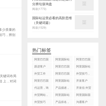
分辨垃圾询盘
阅读(1773)
国际站运营必看的高阶思维
（关键词篇）
阅读(1529)
多少质量的
技巧，辨别
热门标签
阿里巴巴国
阿里国际站
阿里巴巴国
际站
运营 ，阿里
际站装修
跟进客户
阿里巴巴国
阿里国际站
国际站托管
际站代运营
代运营
外贸工作
服务，阿里
阿里巴巴国
外贸技巧，
关键词布局
国际站装修
际站后台操
跟进客户
阿里巴巴国
阿里国际站
开发客户
 上，对词
服务
作
际站图片优
运营
代运营，询
产品描述，
开发信 外贸
化
盘回复
设计服务
技巧
外贸网站，
阿里国际站
阿里国际国
建站
知识产权
际站搜索框
外贸技巧
产品排名，
沟通客户