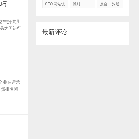
代运营
技巧
SEO 网站优
谈判
展会 ，沟通
化
交流，跟进
客户
这里提供几
品之间进行
最新评论
企业在运营
自然排名精