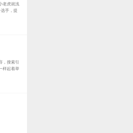
小老虎就浅
子选手，提
容，搜索引
一样起着举