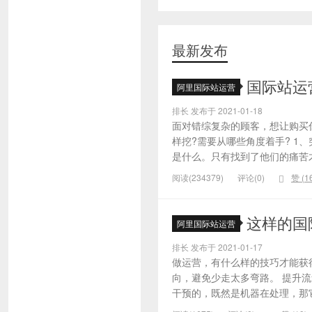
最新发布
国际站运
阿里国际站运营
排长 发布于 2021-01-18
面对错综复杂的顾客，想让购买
样挖?需要从哪些角度着手? 1
是什么。只有找到了他们的痛苦才
阅读(234379)
评论(0)
赞 (
1
这样的国
阿里国际站运营
排长 发布于 2021-01-17
做运营，有什么样的技巧才能获
向，避免少走太多弯路。 提升
干预的，既然是机器在处理，那它