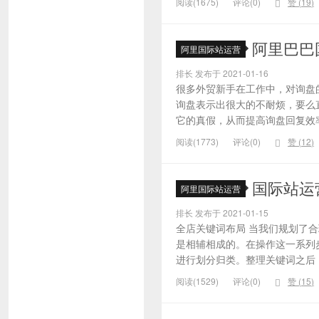
阅读(1675)
评论(0)
赞 (
19
)
阿里巴巴
阿里国际站运营
排长 发布于 2021-01-16
很多外贸新手在工作中，对询盘
询盘表示出很大的不耐烦，要么
它的真假，从而提高询盘回复效率
阅读(1773)
评论(0)
赞 (
12
)
国际站运
阿里国际站运营
排长 发布于 2021-01-15
全店关键词布局 当我们规划了
是相辅相成的。在操作这一系列
进行划分归类。整理关键词之后，
阅读(1529)
评论(0)
赞 (
15
)