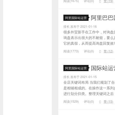
阅读(1675)
评论(0)
赞 (
19
)
阿里巴巴
阿里国际站运营
排长 发布于 2021-01-16
很多外贸新手在工作中，对询盘
询盘表示出很大的不耐烦，要么
它的真假，从而提高询盘回复效率
阅读(1773)
评论(0)
赞 (
12
)
国际站运
阿里国际站运营
排长 发布于 2021-01-15
全店关键词布局 当我们规划了
是相辅相成的。在操作这一系列
进行划分归类。整理关键词之后，
阅读(1529)
评论(0)
赞 (
15
)