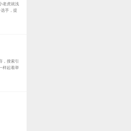
小老虎就浅
子选手，提
容，搜索引
一样起着举