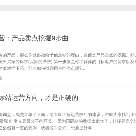
营：产品卖点挖掘9步曲
你的产品，那么你就必须给予他足够的理由，这便是产品卖点的挖掘。那
、突出买家的诉求(买家的痛苦) 第一步就是你了解你的目标客户的需求以
能对症下药。那么如何找到用户的痛点呢?...
6
)
际站运营方向，才是正确的
得询盘，成交大单？下面，给大家四条运营技巧的建议，帮助大家找到正
流量曝光 曝光是最公平的环节。 因为国际站的数据太庞大了，排序是完全
必然有一定的规则，或者说叫公式，想要提升曝...