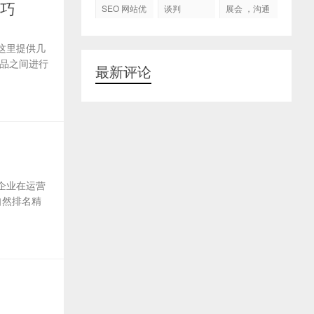
代运营
技巧
SEO 网站优
谈判
展会 ，沟通
化
交流，跟进
客户
这里提供几
品之间进行
最新评论
企业在运营
自然排名精