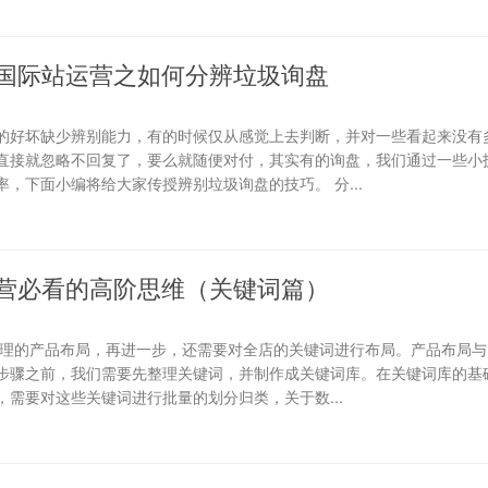
国际站运营之如何分辨垃圾询盘
的好坏缺少辨别能力，有的时候仅从感觉上去判断，并对一些看起来没有
直接就忽略不回复了，要么就随便对付，其实有的询盘，我们通过一些小
，下面小编将给大家传授辨别垃圾询盘的技巧。 分...
营必看的高阶思维（关键词篇）
合理的产品布局，再进一步，还需要对全店的关键词进行布局。产品布局与
步骤之前，我们需要先整理关键词，并制作成关键词库。在关键词库的基础
需要对这些关键词进行批量的划分归类，关于数...