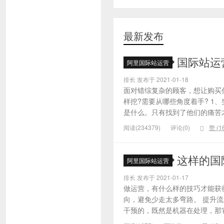
最新发布
国际站运
阿里国际站运营
排长 发布于 2021-01-18
面对错综复杂的顾客，想让购买
样挖?需要从哪些角度着手? 1
是什么。只有找到了他们的痛苦才
阅读(234379)
评论(0)
赞 (
1
这样的国
阿里国际站运营
排长 发布于 2021-01-17
做运营，有什么样的技巧才能获
向，避免少走太多弯路。 提升
干预的，既然是机器在处理，那它