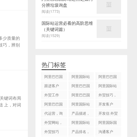
分辨垃圾询盘
阅读(1773)
国际站运营必看的高阶思维
（关键词篇）
阅读(1529)
多少质量的
技巧，辨别
热门标签
阿里巴巴国
阿里国际站
阿里巴巴国
际站
运营 ，阿里
际站装修
跟进客户
阿里巴巴国
阿里国际站
国际站托管
际站代运营
代运营
外贸工作
服务，阿里
阿里巴巴国
外贸技巧，
关键词布局
国际站装修
际站后台操
跟进客户
阿里巴巴国
阿里国际站
开发客户
 上，对词
服务
作
际站图片优
运营
代运营，询
产品描述，
开发信 外贸
化
盘回复
设计服务
技巧
外贸网站，
阿里国际站
阿里国际国
建站
知识产权
际站搜索框
外贸技巧
产品排名，
沟通客户