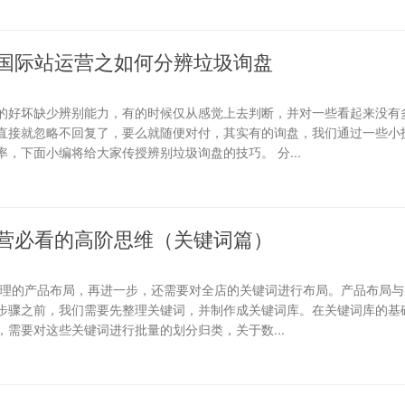
国际站运营之如何分辨垃圾询盘
的好坏缺少辨别能力，有的时候仅从感觉上去判断，并对一些看起来没有
直接就忽略不回复了，要么就随便对付，其实有的询盘，我们通过一些小
，下面小编将给大家传授辨别垃圾询盘的技巧。 分...
营必看的高阶思维（关键词篇）
合理的产品布局，再进一步，还需要对全店的关键词进行布局。产品布局与
步骤之前，我们需要先整理关键词，并制作成关键词库。在关键词库的基础
需要对这些关键词进行批量的划分归类，关于数...