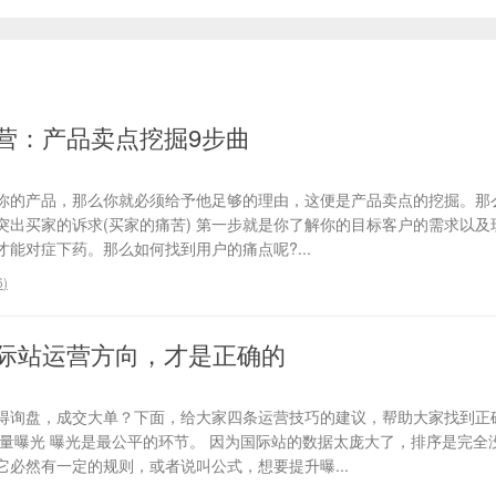
营：产品卖点挖掘9步曲
你的产品，那么你就必须给予他足够的理由，这便是产品卖点的挖掘。那
、突出买家的诉求(买家的痛苦) 第一步就是你了解你的目标客户的需求以
能对症下药。那么如何找到用户的痛点呢?...
6
)
际站运营方向，才是正确的
得询盘，成交大单？下面，给大家四条运营技巧的建议，帮助大家找到正
流量曝光 曝光是最公平的环节。 因为国际站的数据太庞大了，排序是完全
必然有一定的规则，或者说叫公式，想要提升曝...