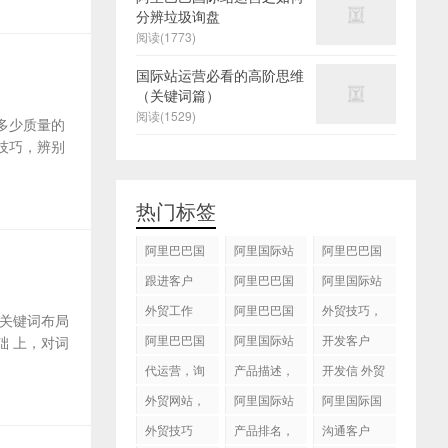
分辨垃圾询盘
阅读(1773)
国际站运营必看的高阶思维
（关键词篇）
阅读(1529)
多少质量的
技巧，辨别
热门标签
阿里巴巴国
阿里国际站
阿里巴巴国
际站
运营 ，阿里
际站装修
跟进客户
阿里巴巴国
阿里国际站
国际站托管
际站代运营
代运营
外贸工作
服务，阿里
阿里巴巴国
外贸技巧，
关键词布局
国际站装修
际站后台操
跟进客户
阿里巴巴国
阿里国际站
开发客户
 上，对词
服务
作
际站图片优
运营
代运营，询
产品描述，
开发信 外贸
化
盘回复
设计服务
技巧
外贸网站，
阿里国际站
阿里国际国
建站
知识产权
际站搜索框
外贸技巧
产品排名，
沟通客户