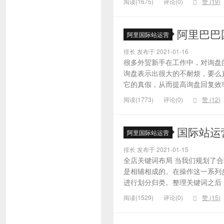
阅读(1675)
评论(0)
赞 (
19
)
阿里巴巴
阿里国际站运营
排长 发布于 2021-01-16
很多外贸新手在工作中，对询盘
询盘表示出很大的不耐烦，要么
它的真假，从而提高询盘回复效率
阅读(1773)
评论(0)
赞 (
12
)
国际站运
阿里国际站运营
排长 发布于 2021-01-15
全店关键词布局 当我们规划了
是相辅相成的。在操作这一系列
进行划分归类。整理关键词之后，
阅读(1529)
评论(0)
赞 (
15
)