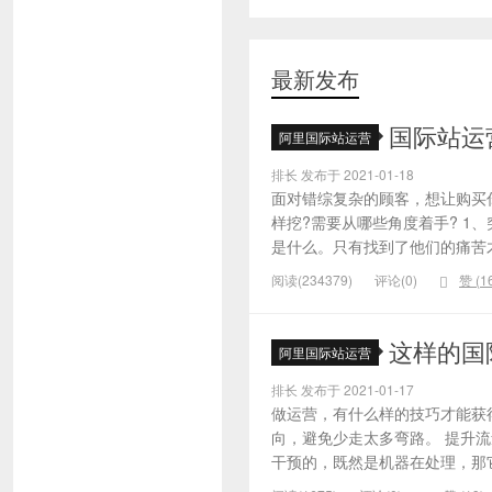
最新发布
国际站运
阿里国际站运营
排长 发布于 2021-01-18
面对错综复杂的顾客，想让购买
样挖?需要从哪些角度着手? 1
是什么。只有找到了他们的痛苦才
阅读(234379)
评论(0)
赞 (
1
这样的国
阿里国际站运营
排长 发布于 2021-01-17
做运营，有什么样的技巧才能获
向，避免少走太多弯路。 提升
干预的，既然是机器在处理，那它