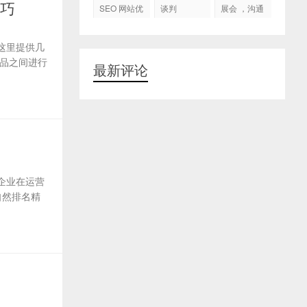
代运营
技巧
SEO 网站优
谈判
展会 ，沟通
化
交流，跟进
客户
这里提供几
品之间进行
最新评论
企业在运营
自然排名精