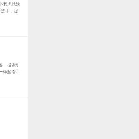
小老虎就浅
子选手，提
容，搜索引
一样起着举