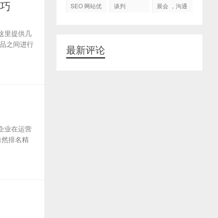
代运营
技巧
SEO 网站优
谈判
展会 ，沟通
化
交流，跟进
客户
这里提供几
品之间进行
最新评论
企业在运营
自然排名精