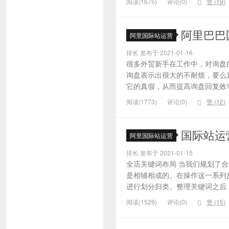
阅读(1675)
评论(0)
赞 (
19
)
阿里巴巴
阿里国际站运营
排长 发布于 2021-01-16
很多外贸新手在工作中，对询盘
询盘表示出很大的不耐烦，要么
它的真假，从而提高询盘回复效率
阅读(1773)
评论(0)
赞 (
12
)
国际站运
阿里国际站运营
排长 发布于 2021-01-15
全店关键词布局 当我们规划了
是相辅相成的。在操作这一系列
进行划分归类。整理关键词之后，
阅读(1529)
评论(0)
赞 (
15
)