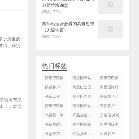
分辨垃圾询盘
阅读(1773)
国际站运营必看的高阶思维
（关键词篇）
阅读(1529)
多少质量的
技巧，辨别
热门标签
阿里巴巴国
阿里国际站
阿里巴巴国
际站
运营 ，阿里
际站装修
跟进客户
阿里巴巴国
阿里国际站
国际站托管
际站代运营
代运营
外贸工作
服务，阿里
阿里巴巴国
外贸技巧，
关键词布局
国际站装修
际站后台操
跟进客户
阿里巴巴国
阿里国际站
开发客户
 上，对词
服务
作
际站图片优
运营
代运营，询
产品描述，
开发信 外贸
化
盘回复
设计服务
技巧
外贸网站，
阿里国际站
阿里国际国
建站
知识产权
际站搜索框
外贸技巧
产品排名，
沟通客户