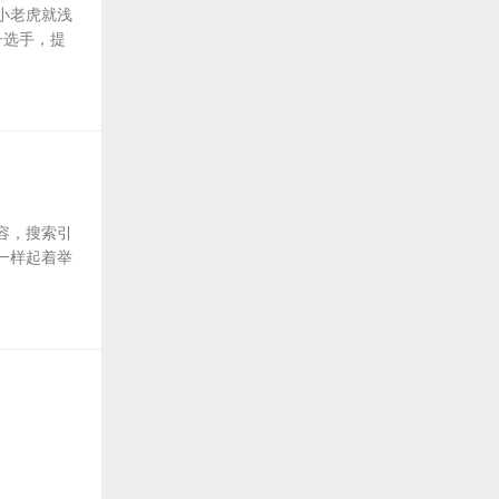
小老虎就浅
子选手，提
容，搜索引
一样起着举