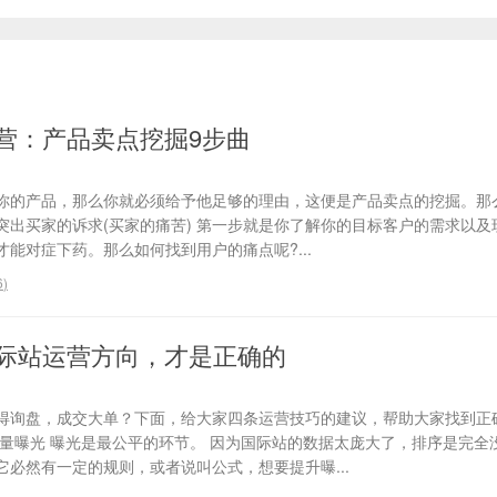
营：产品卖点挖掘9步曲
你的产品，那么你就必须给予他足够的理由，这便是产品卖点的挖掘。那
、突出买家的诉求(买家的痛苦) 第一步就是你了解你的目标客户的需求以
能对症下药。那么如何找到用户的痛点呢?...
6
)
际站运营方向，才是正确的
得询盘，成交大单？下面，给大家四条运营技巧的建议，帮助大家找到正
流量曝光 曝光是最公平的环节。 因为国际站的数据太庞大了，排序是完全
必然有一定的规则，或者说叫公式，想要提升曝...