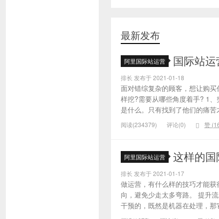
最新发布
国际站运
阿里国际站运营
排长 发布于 2021-01-18
面对错综复杂的顾客，想让购买
样挖?需要从哪些角度着手? 1
是什么。只有找到了他们的痛苦才
阅读(234379)
评论(0)
赞 (
1
这样的国
阿里国际站运营
排长 发布于 2021-01-17
做运营，有什么样的技巧才能获
向，避免少走太多弯路。 提升
干预的，既然是机器在处理，那它