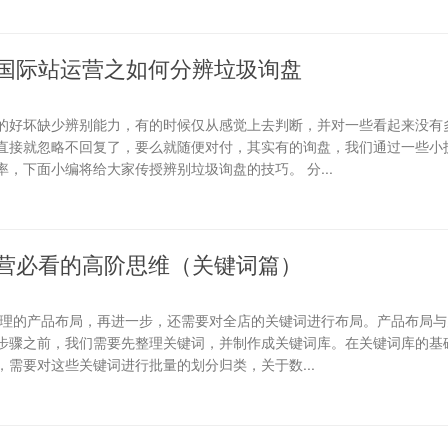
国际站运营之如何分辨垃圾询盘
的好坏缺少辨别能力，有的时候仅从感觉上去判断，并对一些看起来没有
直接就忽略不回复了，要么就随便对付，其实有的询盘，我们通过一些小
，下面小编将给大家传授辨别垃圾询盘的技巧。 分...
营必看的高阶思维（关键词篇）
合理的产品布局，再进一步，还需要对全店的关键词进行布局。产品布局与
步骤之前，我们需要先整理关键词，并制作成关键词库。在关键词库的基础
需要对这些关键词进行批量的划分归类，关于数...