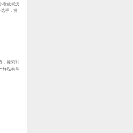
小老虎就浅
子选手，提
容，搜索引
一样起着举