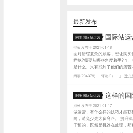
最新发布
国际站运
阿里国际站运营
排长 发布于 2021-01-18
面对错综复杂的顾客，想让购买
样挖?需要从哪些角度着手? 1
是什么。只有找到了他们的痛苦才
阅读(234379)
评论(0)
赞 (
1
这样的国
阿里国际站运营
排长 发布于 2021-01-17
做运营，有什么样的技巧才能获
向，避免少走太多弯路。 提升
干预的，既然是机器在处理，那它