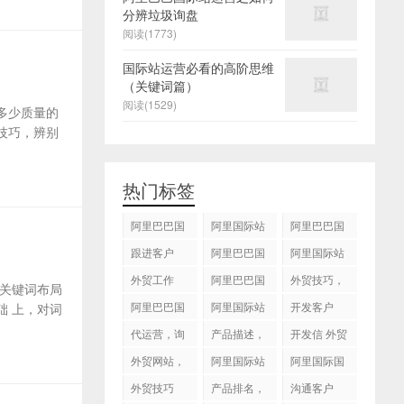
分辨垃圾询盘
阅读(1773)
国际站运营必看的高阶思维
（关键词篇）
阅读(1529)
多少质量的
技巧，辨别
热门标签
阿里巴巴国
阿里国际站
阿里巴巴国
际站
运营 ，阿里
际站装修
跟进客户
阿里巴巴国
阿里国际站
国际站托管
际站代运营
代运营
外贸工作
服务，阿里
阿里巴巴国
外贸技巧，
关键词布局
国际站装修
际站后台操
跟进客户
阿里巴巴国
阿里国际站
开发客户
 上，对词
服务
作
际站图片优
运营
代运营，询
产品描述，
开发信 外贸
化
盘回复
设计服务
技巧
外贸网站，
阿里国际站
阿里国际国
建站
知识产权
际站搜索框
外贸技巧
产品排名，
沟通客户