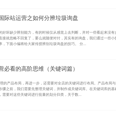
国际站运营之如何分辨垃圾询盘
的好坏缺少辨别能力，有的时候仅从感觉上去判断，并对一些看起来没有
直接就忽略不回复了，要么就随便对付，其实有的询盘，我们通过一些小
，下面小编将给大家传授辨别垃圾询盘的技巧。 分...
营必看的高阶思维（关键词篇）
合理的产品布局，再进一步，还需要对全店的关键词进行布局。产品布局与
步骤之前，我们需要先整理关键词，并制作成关键词库。在关键词库的基础
需要对这些关键词进行批量的划分归类，关于数...