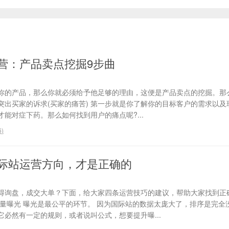
营：产品卖点挖掘9步曲
你的产品，那么你就必须给予他足够的理由，这便是产品卖点的挖掘。那
、突出买家的诉求(买家的痛苦) 第一步就是你了解你的目标客户的需求以
能对症下药。那么如何找到用户的痛点呢?...
6
)
际站运营方向，才是正确的
得询盘，成交大单？下面，给大家四条运营技巧的建议，帮助大家找到正
流量曝光 曝光是最公平的环节。 因为国际站的数据太庞大了，排序是完全
必然有一定的规则，或者说叫公式，想要提升曝...