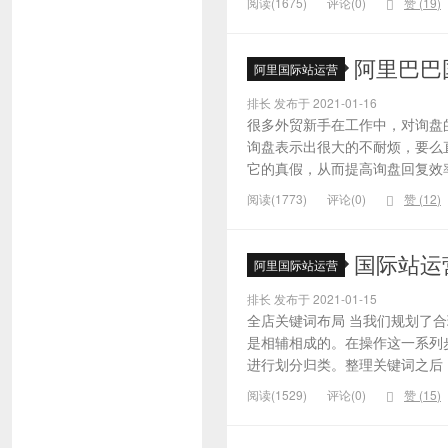
阅读(1675)
评论(0)
赞 (
19
)
阿里巴巴
阿里国际站运营
排长 发布于 2021-01-16
很多外贸新手在工作中，对询盘
询盘表示出很大的不耐烦，要么
它的真假，从而提高询盘回复效率
阅读(1773)
评论(0)
赞 (
12
)
国际站运
阿里国际站运营
排长 发布于 2021-01-15
全店关键词布局 当我们规划了
是相辅相成的。在操作这一系列
进行划分归类。整理关键词之后，
阅读(1529)
评论(0)
赞 (
15
)