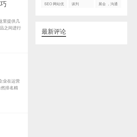
代运营
技巧
SEO 网站优
谈判
展会 ，沟通
化
交流，跟进
客户
这里提供几
品之间进行
最新评论
企业在运营
自然排名精