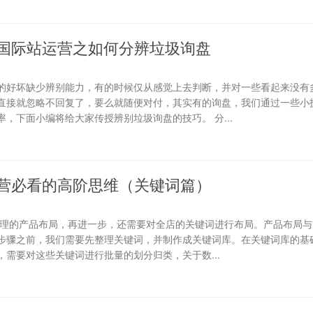
国际站运营之如何分辨垃圾询盘
的好坏缺少辨别能力，有的时候仅从感觉上去判断，并对一些看起来没有
直接就忽略不回复了，要么就随便对付，其实有的询盘，我们通过一些小
，下面小编将给大家传授辨别垃圾询盘的技巧。 分...
营必看的高阶思维（关键词篇）
合理的产品布局，再进一步，还需要对全店的关键词进行布局。产品布局与
步骤之前，我们需要先整理关键词，并制作成关键词库。在关键词库的基础
需要对这些关键词进行批量的划分归类，关于数...