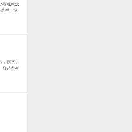
小老虎就浅
子选手，提
容，搜索引
一样起着举