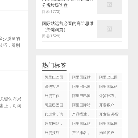
分辨垃圾询盘
阅读(1773)
国际站运营必看的高阶思维
（关键词篇）
阅读(1529)
多少质量的
技巧，辨别
热门标签
阿里巴巴国
阿里国际站
阿里巴巴国
际站
运营 ，阿里
际站装修
跟进客户
阿里巴巴国
阿里国际站
国际站托管
际站代运营
代运营
外贸工作
服务，阿里
阿里巴巴国
外贸技巧，
关键词布局
国际站装修
际站后台操
跟进客户
阿里巴巴国
阿里国际站
开发客户
 上，对词
服务
作
际站图片优
运营
代运营，询
产品描述，
开发信 外贸
化
盘回复
设计服务
技巧
外贸网站，
阿里国际站
阿里国际国
建站
知识产权
际站搜索框
外贸技巧
产品排名，
沟通客户