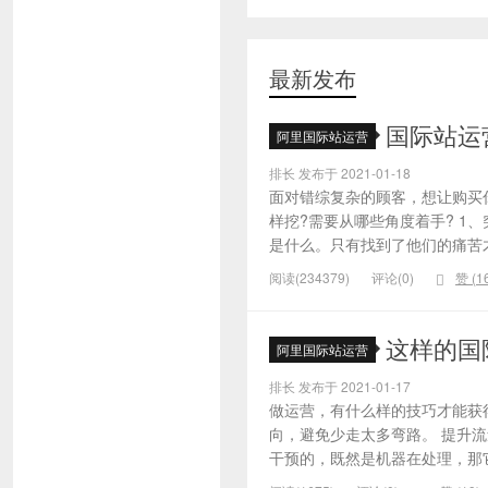
最新发布
国际站运
阿里国际站运营
排长 发布于 2021-01-18
面对错综复杂的顾客，想让购买
样挖?需要从哪些角度着手? 1
是什么。只有找到了他们的痛苦才
阅读(234379)
评论(0)
赞 (
1
这样的国
阿里国际站运营
排长 发布于 2021-01-17
做运营，有什么样的技巧才能获
向，避免少走太多弯路。 提升
干预的，既然是机器在处理，那它