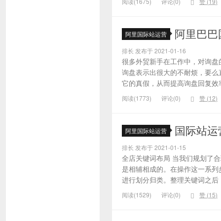
阅读(1675)
评论(0)
赞 (
19
)
阿里巴巴
阿里国际站运营
排长 发布于 2021-01-16
很多外贸新手在工作中，对询盘
询盘表示出很大的不耐烦，要么
它的真假，从而提高询盘回复效率
阅读(1773)
评论(0)
赞 (
12
)
国际站运
阿里国际站运营
排长 发布于 2021-01-15
全店关键词布局 当我们规划了
是相辅相成的。在操作这一系列
进行划分归类。整理关键词之后，
阅读(1529)
评论(0)
赞 (
15
)