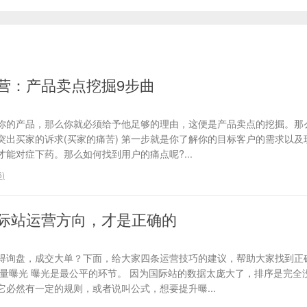
营：产品卖点挖掘9步曲
你的产品，那么你就必须给予他足够的理由，这便是产品卖点的挖掘。那
、突出买家的诉求(买家的痛苦) 第一步就是你了解你的目标客户的需求以
能对症下药。那么如何找到用户的痛点呢?...
6
)
际站运营方向，才是正确的
得询盘，成交大单？下面，给大家四条运营技巧的建议，帮助大家找到正
流量曝光 曝光是最公平的环节。 因为国际站的数据太庞大了，排序是完全
必然有一定的规则，或者说叫公式，想要提升曝...