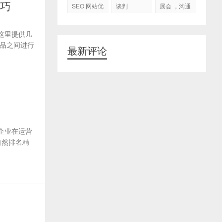
代运营
技巧
SEO 网站优
谈判
展会 ，沟通
化
交流，跟进
客户
这里提供几
品之间进行
最新评论
企业在运营
自然排名精