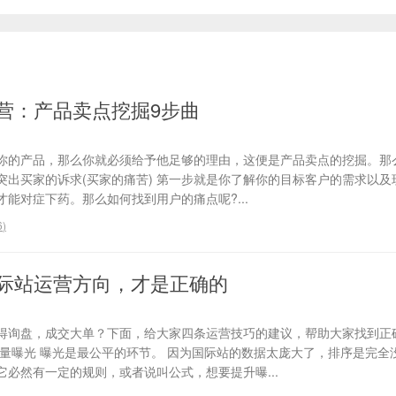
营：产品卖点挖掘9步曲
你的产品，那么你就必须给予他足够的理由，这便是产品卖点的挖掘。那
、突出买家的诉求(买家的痛苦) 第一步就是你了解你的目标客户的需求以
能对症下药。那么如何找到用户的痛点呢?...
6
)
际站运营方向，才是正确的
得询盘，成交大单？下面，给大家四条运营技巧的建议，帮助大家找到正
流量曝光 曝光是最公平的环节。 因为国际站的数据太庞大了，排序是完全
必然有一定的规则，或者说叫公式，想要提升曝...