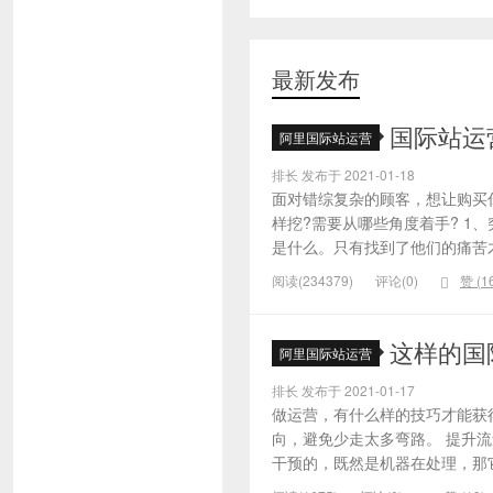
最新发布
国际站运
阿里国际站运营
排长 发布于 2021-01-18
面对错综复杂的顾客，想让购买
样挖?需要从哪些角度着手? 1
是什么。只有找到了他们的痛苦才
阅读(234379)
评论(0)
赞 (
1
这样的国
阿里国际站运营
排长 发布于 2021-01-17
做运营，有什么样的技巧才能获
向，避免少走太多弯路。 提升
干预的，既然是机器在处理，那它