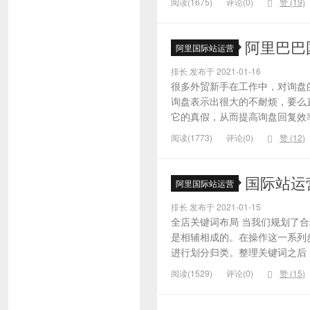
阅读(1675)
评论(0)
赞 (
19
)
阿里巴巴
阿里国际站运营
排长 发布于 2021-01-16
很多外贸新手在工作中，对询盘
询盘表示出很大的不耐烦，要么
它的真假，从而提高询盘回复效率
阅读(1773)
评论(0)
赞 (
12
)
国际站运
阿里国际站运营
排长 发布于 2021-01-15
全店关键词布局 当我们规划了
是相辅相成的。在操作这一系列
进行划分归类。整理关键词之后，
阅读(1529)
评论(0)
赞 (
15
)