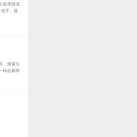
小老虎就浅
子选手，提
容，搜索引
一样起着举