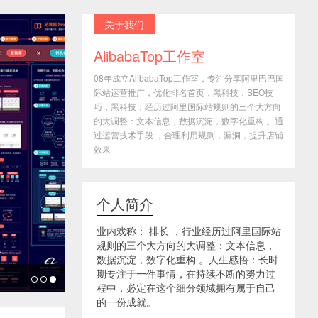
关于我们
AlibabaTop工作室
08年成立AlibabaTop工作室，专注分享阿里巴巴国
际站运营推广，优化排名首页，黑科技，SEO技
巧，黑科技；经历过阿里国际站规则的三个大方向
的大调整：文本信息，数据沉淀，数字化重构 。通
过运营技术手段 ，合理利用规则，漏洞，提升店铺
效果
个人简介
业内戏称： 排长 ，行业经历过阿里国际站
规则的三个大方向的大调整：文本信息，
数据沉淀，数字化重构 。人生感悟：长时
期专注于一件事情，在持续不断的努力过
程中，必定在这个细分领域拥有属于自己
的一份成就。