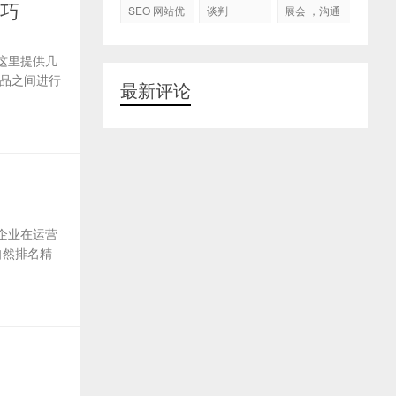
代运营
技巧
SEO 网站优
谈判
展会 ，沟通
化
交流，跟进
客户
这里提供几
品之间进行
最新评论
企业在运营
自然排名精