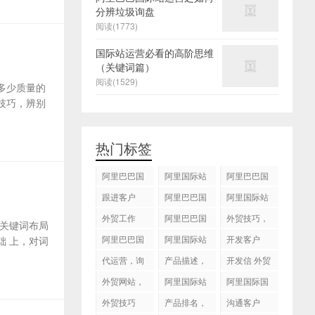
分辨垃圾询盘
阅读(1773)
国际站运营必看的高阶思维
（关键词篇）
阅读(1529)
多少质量的
技巧，辨别
热门标签
阿里巴巴国
阿里国际站
阿里巴巴国
际站
运营 ，阿里
际站装修
跟进客户
阿里巴巴国
阿里国际站
国际站托管
际站代运营
代运营
外贸工作
服务，阿里
阿里巴巴国
外贸技巧，
关键词布局
国际站装修
际站后台操
跟进客户
阿里巴巴国
阿里国际站
开发客户
 上，对词
服务
作
际站图片优
运营
代运营，询
产品描述，
开发信 外贸
化
盘回复
设计服务
技巧
外贸网站，
阿里国际站
阿里国际国
建站
知识产权
际站搜索框
外贸技巧
产品排名，
沟通客户