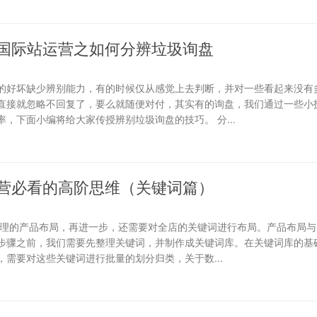
国际站运营之如何分辨垃圾询盘
的好坏缺少辨别能力，有的时候仅从感觉上去判断，并对一些看起来没有
直接就忽略不回复了，要么就随便对付，其实有的询盘，我们通过一些小
，下面小编将给大家传授辨别垃圾询盘的技巧。 分...
营必看的高阶思维（关键词篇）
合理的产品布局，再进一步，还需要对全店的关键词进行布局。产品布局与
步骤之前，我们需要先整理关键词，并制作成关键词库。在关键词库的基础
需要对这些关键词进行批量的划分归类，关于数...