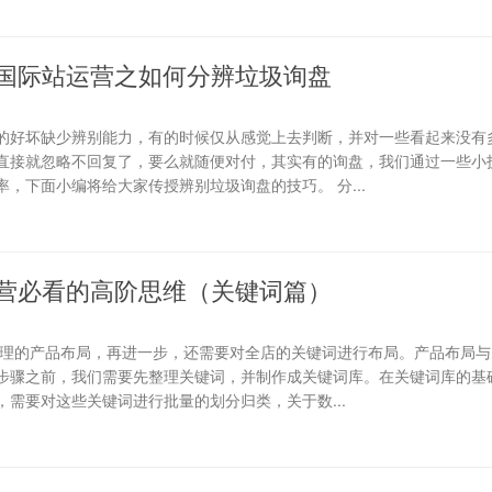
国际站运营之如何分辨垃圾询盘
的好坏缺少辨别能力，有的时候仅从感觉上去判断，并对一些看起来没有
直接就忽略不回复了，要么就随便对付，其实有的询盘，我们通过一些小
，下面小编将给大家传授辨别垃圾询盘的技巧。 分...
营必看的高阶思维（关键词篇）
合理的产品布局，再进一步，还需要对全店的关键词进行布局。产品布局与
步骤之前，我们需要先整理关键词，并制作成关键词库。在关键词库的基础
需要对这些关键词进行批量的划分归类，关于数...