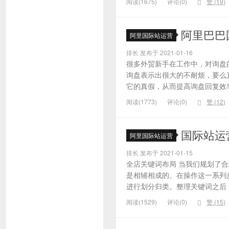
阅读(1675)
评论(0)
赞 (
19
)
阿里巴巴
阿里国际站运营
排长 发布于 2021-01-16
很多外贸新手在工作中，对询盘
询盘表示出很大的不耐烦，要么
它的真假，从而提高询盘回复效率
阅读(1773)
评论(0)
赞 (
12
)
国际站运
阿里国际站运营
排长 发布于 2021-01-15
全店关键词布局 当我们规划了
是相辅相成的。在操作这一系列
进行划分归类。整理关键词之后，
阅读(1529)
评论(0)
赞 (
15
)