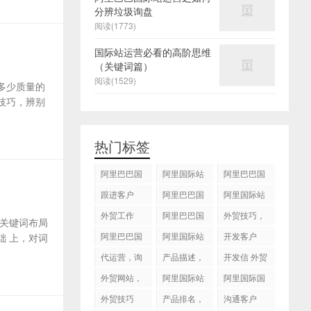
分辨垃圾询盘
阅读(1773)
国际站运营必看的高阶思维
（关键词篇）
阅读(1529)
多少质量的
技巧，辨别
热门标签
阿里巴巴国
阿里国际站
阿里巴巴国
际站
运营 ，阿里
际站装修
跟进客户
阿里巴巴国
阿里国际站
国际站托管
际站代运营
代运营
外贸工作
服务，阿里
阿里巴巴国
外贸技巧，
关键词布局
国际站装修
际站后台操
跟进客户
阿里巴巴国
阿里国际站
开发客户
 上，对词
服务
作
际站图片优
运营
代运营，询
产品描述，
开发信 外贸
化
盘回复
设计服务
技巧
外贸网站，
阿里国际站
阿里国际国
建站
知识产权
际站搜索框
外贸技巧
产品排名，
沟通客户