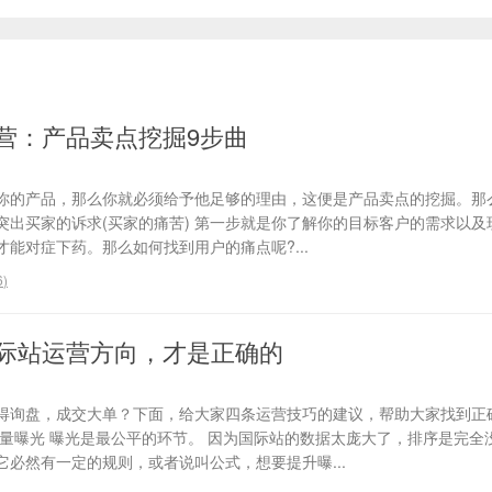
营：产品卖点挖掘9步曲
你的产品，那么你就必须给予他足够的理由，这便是产品卖点的挖掘。那
、突出买家的诉求(买家的痛苦) 第一步就是你了解你的目标客户的需求以
能对症下药。那么如何找到用户的痛点呢?...
6
)
际站运营方向，才是正确的
得询盘，成交大单？下面，给大家四条运营技巧的建议，帮助大家找到正
流量曝光 曝光是最公平的环节。 因为国际站的数据太庞大了，排序是完全
必然有一定的规则，或者说叫公式，想要提升曝...