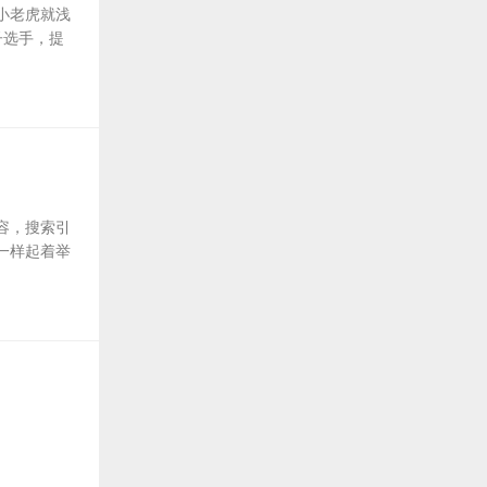
小老虎就浅
子选手，提
容，搜索引
一样起着举