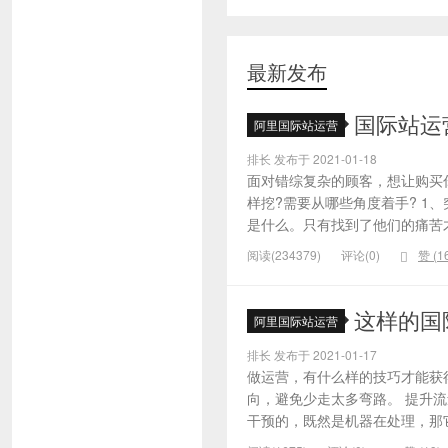
最新发布
国际站运
阿里国际站运营
排长 发布于 2021-01-18
面对错综复杂的顾客，想让购买
样挖?需要从哪些角度着手? 1
是什么。只有找到了他们的痛苦才
阅读(234379)
评论(0)
赞 (
1
这样的国
阿里国际站运营
排长 发布于 2021-01-17
做运营，有什么样的技巧才能获
向，避免少走太多弯路。 提升
干预的，既然是机器在处理，那它