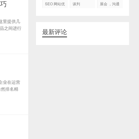
代运营
技巧
SEO 网站优
谈判
展会 ，沟通
化
交流，跟进
客户
这里提供几
品之间进行
最新评论
企业在运营
自然排名精