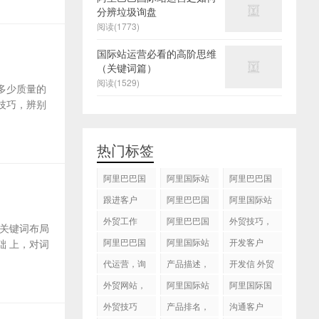
分辨垃圾询盘
阅读(1773)
国际站运营必看的高阶思维
（关键词篇）
阅读(1529)
多少质量的
技巧，辨别
热门标签
阿里巴巴国
阿里国际站
阿里巴巴国
际站
运营 ，阿里
际站装修
跟进客户
阿里巴巴国
阿里国际站
国际站托管
际站代运营
代运营
外贸工作
服务，阿里
阿里巴巴国
外贸技巧，
关键词布局
国际站装修
际站后台操
跟进客户
阿里巴巴国
阿里国际站
开发客户
 上，对词
服务
作
际站图片优
运营
代运营，询
产品描述，
开发信 外贸
化
盘回复
设计服务
技巧
外贸网站，
阿里国际站
阿里国际国
建站
知识产权
际站搜索框
外贸技巧
产品排名，
沟通客户