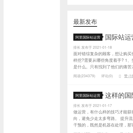
最新发布
国际站运
阿里国际站运营
排长 发布于 2021-01-18
面对错综复杂的顾客，想让购买
样挖?需要从哪些角度着手? 1
是什么。只有找到了他们的痛苦才
阅读(234379)
评论(0)
赞 (
1
这样的国
阿里国际站运营
排长 发布于 2021-01-17
做运营，有什么样的技巧才能获
向，避免少走太多弯路。 提升
干预的，既然是机器在处理，那它