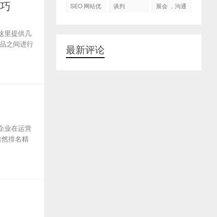
代运营
技巧
SEO 网站优
谈判
展会 ，沟通
化
交流，跟进
客户
这里提供几
品之间进行
最新评论
企业在运营
自然排名精