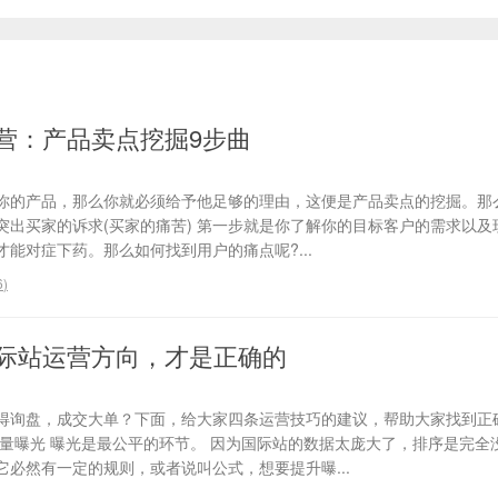
营：产品卖点挖掘9步曲
你的产品，那么你就必须给予他足够的理由，这便是产品卖点的挖掘。那
、突出买家的诉求(买家的痛苦) 第一步就是你了解你的目标客户的需求以
能对症下药。那么如何找到用户的痛点呢?...
6
)
际站运营方向，才是正确的
得询盘，成交大单？下面，给大家四条运营技巧的建议，帮助大家找到正
流量曝光 曝光是最公平的环节。 因为国际站的数据太庞大了，排序是完全
必然有一定的规则，或者说叫公式，想要提升曝...