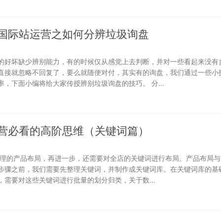
国际站运营之如何分辨垃圾询盘
的好坏缺少辨别能力，有的时候仅从感觉上去判断，并对一些看起来没有
直接就忽略不回复了，要么就随便对付，其实有的询盘，我们通过一些小
，下面小编将给大家传授辨别垃圾询盘的技巧。 分...
营必看的高阶思维（关键词篇）
合理的产品布局，再进一步，还需要对全店的关键词进行布局。产品布局与
步骤之前，我们需要先整理关键词，并制作成关键词库。在关键词库的基础
需要对这些关键词进行批量的划分归类，关于数...