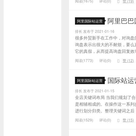
阅读(1675)
评论(0)
赞 (
19
)
阿里巴巴
阿里国际站运营
排长 发布于 2021-01-16
很多外贸新手在工作中，对询盘
询盘表示出很大的不耐烦，要么
它的真假，从而提高询盘回复效率
阅读(1773)
评论(0)
赞 (
12
)
国际站运
阿里国际站运营
排长 发布于 2021-01-15
全店关键词布局 当我们规划了
是相辅相成的。在操作这一系列
进行划分归类。整理关键词之后，
阅读(1529)
评论(0)
赞 (
15
)