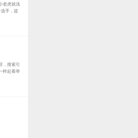
小老虎就浅
子选手，提
容，搜索引
一样起着举