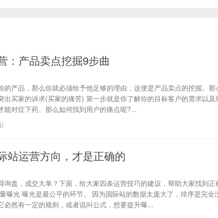
营：产品卖点挖掘9步曲
你的产品，那么你就必须给予他足够的理由，这便是产品卖点的挖掘。那
、突出买家的诉求(买家的痛苦) 第一步就是你了解你的目标客户的需求以
能对症下药。那么如何找到用户的痛点呢?...
6
)
际站运营方向，才是正确的
得询盘，成交大单？下面，给大家四条运营技巧的建议，帮助大家找到正
流量曝光 曝光是最公平的环节。 因为国际站的数据太庞大了，排序是完全
必然有一定的规则，或者说叫公式，想要提升曝...