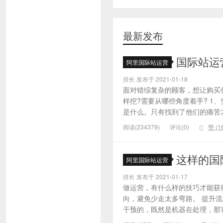
最新发布
国际站运
阿里国际站运营
排长 发布于 2021-01-18
面对错综复杂的顾客，想让购买
样挖?需要从哪些角度着手? 1
是什么。只有找到了他们的痛苦才
阅读(234379)
评论(0)
赞 (
1
这样的国
阿里国际站运营
排长 发布于 2021-01-17
做运营，有什么样的技巧才能获
向，避免少走太多弯路。 提升
干预的，既然是机器在处理，那它