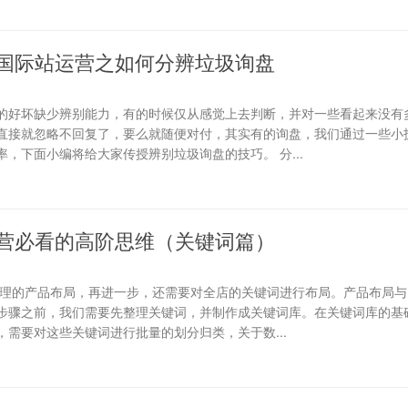
国际站运营之如何分辨垃圾询盘
的好坏缺少辨别能力，有的时候仅从感觉上去判断，并对一些看起来没有
直接就忽略不回复了，要么就随便对付，其实有的询盘，我们通过一些小
，下面小编将给大家传授辨别垃圾询盘的技巧。 分...
营必看的高阶思维（关键词篇）
合理的产品布局，再进一步，还需要对全店的关键词进行布局。产品布局与
步骤之前，我们需要先整理关键词，并制作成关键词库。在关键词库的基础
需要对这些关键词进行批量的划分归类，关于数...