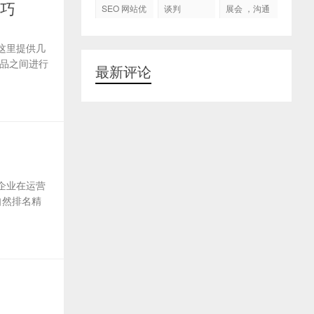
代运营
技巧
SEO 网站优
谈判
展会 ，沟通
化
交流，跟进
客户
这里提供几
品之间进行
最新评论
企业在运营
自然排名精