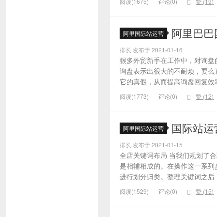
阅读(1675)
评论(0)
赞 (
19
)
阿里巴巴
阿里国际站运营
排长 发布于 2021-01-16
很多外贸新手在工作中，对询盘
询盘表示出很大的不耐烦，要么
它的真假，从而提高询盘回复效率
阅读(1773)
评论(0)
赞 (
12
)
国际站运
阿里国际站运营
排长 发布于 2021-01-15
全店关键词布局 当我们规划了
是相辅相成的。在操作这一系列
进行划分归类。整理关键词之后，
阅读(1529)
评论(0)
赞 (
15
)