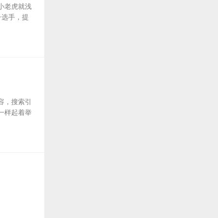
小老虎就浅
子选手，提
容，搜索引
一样起着举