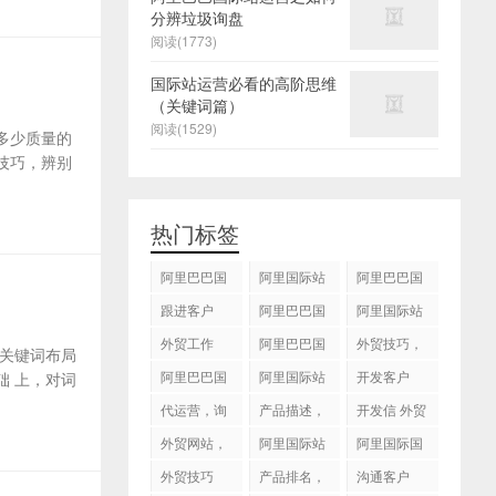
分辨垃圾询盘
阅读(1773)
国际站运营必看的高阶思维
（关键词篇）
阅读(1529)
多少质量的
技巧，辨别
热门标签
阿里巴巴国
阿里国际站
阿里巴巴国
际站
运营 ，阿里
际站装修
跟进客户
阿里巴巴国
阿里国际站
国际站托管
际站代运营
代运营
外贸工作
服务，阿里
阿里巴巴国
外贸技巧，
关键词布局
国际站装修
际站后台操
跟进客户
阿里巴巴国
阿里国际站
开发客户
 上，对词
服务
作
际站图片优
运营
代运营，询
产品描述，
开发信 外贸
化
盘回复
设计服务
技巧
外贸网站，
阿里国际站
阿里国际国
建站
知识产权
际站搜索框
外贸技巧
产品排名，
沟通客户