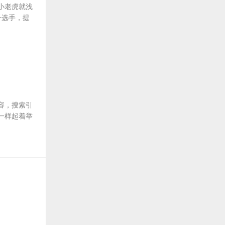
小老虎就浅
子选手，提
容，搜索引
一样起着举