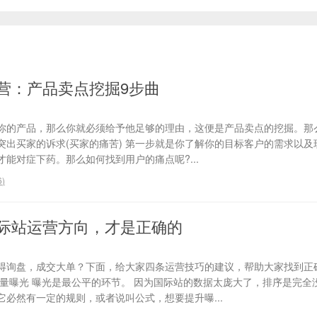
营：产品卖点挖掘9步曲
你的产品，那么你就必须给予他足够的理由，这便是产品卖点的挖掘。那
、突出买家的诉求(买家的痛苦) 第一步就是你了解你的目标客户的需求以
能对症下药。那么如何找到用户的痛点呢?...
6
)
际站运营方向，才是正确的
得询盘，成交大单？下面，给大家四条运营技巧的建议，帮助大家找到正
流量曝光 曝光是最公平的环节。 因为国际站的数据太庞大了，排序是完全
必然有一定的规则，或者说叫公式，想要提升曝...