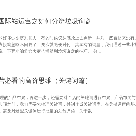
国际站运营之如何分辨垃圾询盘
的好坏缺少辨别能力，有的时候仅从感觉上去判断，并对一些看起来没有
直接就忽略不回复了，要么就随便对付，其实有的询盘，我们通过一些小
，下面小编将给大家传授辨别垃圾询盘的技巧。 分...
营必看的高阶思维（关键词篇）
合理的产品布局，再进一步，还需要对全店的关键词进行布局。产品布局与
步骤之前，我们需要先整理关键词，并制作成关键词库。在关键词库的基础
需要对这些关键词进行批量的划分归类，关于数...