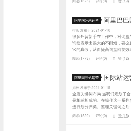
阅读(1675)
评论(0)
赞 (
19
)
阿里巴巴
阿里国际站运营
排长 发布于 2021-01-16
很多外贸新手在工作中，对询盘
询盘表示出很大的不耐烦，要么
它的真假，从而提高询盘回复效率
阅读(1773)
评论(0)
赞 (
12
)
国际站运
阿里国际站运营
排长 发布于 2021-01-15
全店关键词布局 当我们规划了
是相辅相成的。在操作这一系列
进行划分归类。整理关键词之后，
阅读(1529)
评论(0)
赞 (
15
)