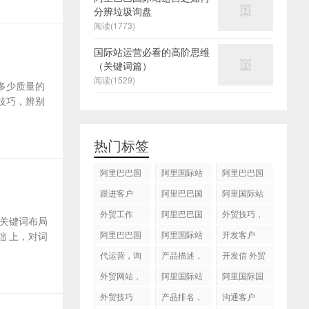
分辨垃圾询盘
阅读(1773)
国际站运营必看的高阶思维
（关键词篇）
阅读(1529)
多少质量的
技巧，辨别
热门标签
阿里巴巴国
阿里国际站
阿里巴巴国
际站
运营 ，阿里
际站装修
跟进客户
阿里巴巴国
阿里国际站
国际站托管
际站代运营
代运营
外贸工作
服务，阿里
阿里巴巴国
外贸技巧，
关键词布局
国际站装修
际站后台操
跟进客户
阿里巴巴国
阿里国际站
开发客户
 上，对词
服务
作
际站图片优
运营
代运营，询
产品描述，
开发信 外贸
化
盘回复
设计服务
技巧
外贸网站，
阿里国际站
阿里国际国
建站
知识产权
际站搜索框
外贸技巧
产品排名，
沟通客户