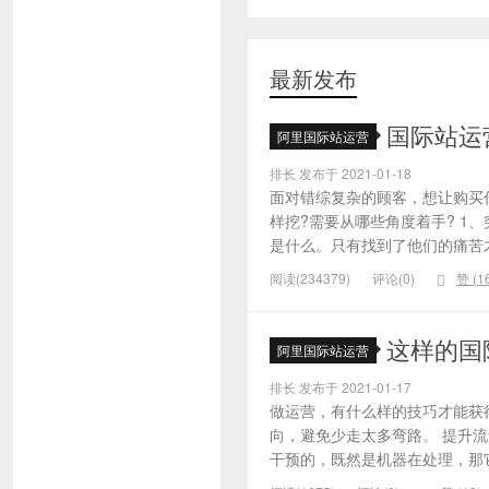
最新发布
国际站运
阿里国际站运营
排长 发布于 2021-01-18
面对错综复杂的顾客，想让购买
样挖?需要从哪些角度着手? 1
是什么。只有找到了他们的痛苦才
阅读(234379)
评论(0)
赞 (
1
这样的国
阿里国际站运营
排长 发布于 2021-01-17
做运营，有什么样的技巧才能获
向，避免少走太多弯路。 提升
干预的，既然是机器在处理，那它