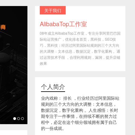
关于我们
AlibabaTop工作室
08年成立AlibabaTop工作室，专注分享阿里巴巴国
际站运营推广，优化排名首页，黑科技，SEO技
巧，黑科技；经历过阿里国际站规则的三个大方向
的大调整：文本信息，数据沉淀，数字化重构 。通
过运营技术手段 ，合理利用规则，漏洞，提升店铺
效果
个人简介
业内戏称： 排长 ，行业经历过阿里国际站
规则的三个大方向的大调整：文本信息，
数据沉淀，数字化重构 。人生感悟：长时
期专注于一件事情，在持续不断的努力过
程中，必定在这个细分领域拥有属于自己
的一份成就。