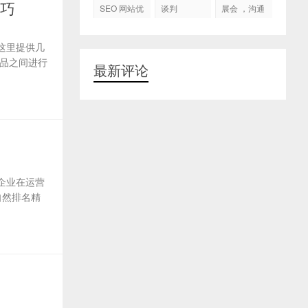
代运营
技巧
SEO 网站优
谈判
展会 ，沟通
化
交流，跟进
客户
这里提供几
品之间进行
最新评论
企业在运营
自然排名精