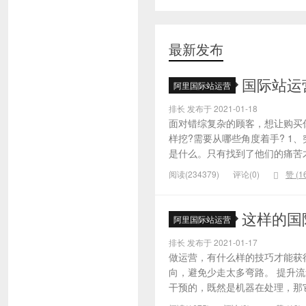
最新发布
国际站运
阿里国际站运营
排长 发布于 2021-01-18
面对错综复杂的顾客，想让购买
样挖?需要从哪些角度着手? 1
是什么。只有找到了他们的痛苦才
阅读(234379)
评论(0)
赞 (
1
这样的国
阿里国际站运营
排长 发布于 2021-01-17
做运营，有什么样的技巧才能获
向，避免少走太多弯路。 提升
干预的，既然是机器在处理，那它