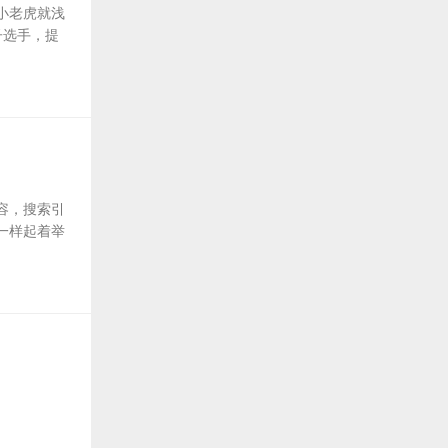
小老虎就浅
子选手，提
容，搜索引
一样起着举