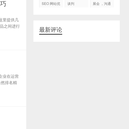
代运营
技巧
SEO 网站优
谈判
展会 ，沟通
化
交流，跟进
客户
这里提供几
品之间进行
最新评论
企业在运营
自然排名精