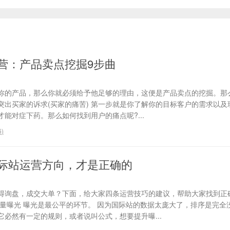
营：产品卖点挖掘9步曲
你的产品，那么你就必须给予他足够的理由，这便是产品卖点的挖掘。那
、突出买家的诉求(买家的痛苦) 第一步就是你了解你的目标客户的需求以
能对症下药。那么如何找到用户的痛点呢?...
6
)
际站运营方向，才是正确的
得询盘，成交大单？下面，给大家四条运营技巧的建议，帮助大家找到正
流量曝光 曝光是最公平的环节。 因为国际站的数据太庞大了，排序是完全
必然有一定的规则，或者说叫公式，想要提升曝...