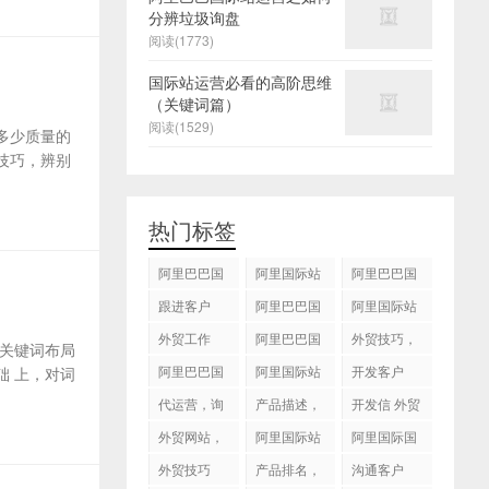
分辨垃圾询盘
阅读(1773)
国际站运营必看的高阶思维
（关键词篇）
阅读(1529)
多少质量的
技巧，辨别
热门标签
阿里巴巴国
阿里国际站
阿里巴巴国
际站
运营 ，阿里
际站装修
跟进客户
阿里巴巴国
阿里国际站
国际站托管
际站代运营
代运营
外贸工作
服务，阿里
阿里巴巴国
外贸技巧，
关键词布局
国际站装修
际站后台操
跟进客户
阿里巴巴国
阿里国际站
开发客户
 上，对词
服务
作
际站图片优
运营
代运营，询
产品描述，
开发信 外贸
化
盘回复
设计服务
技巧
外贸网站，
阿里国际站
阿里国际国
建站
知识产权
际站搜索框
外贸技巧
产品排名，
沟通客户