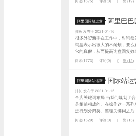
阅读(1675)
评论(0)
赞 (
19
)
阿里巴巴
阿里国际站运营
排长 发布于 2021-01-16
很多外贸新手在工作中，对询盘
询盘表示出很大的不耐烦，要么
它的真假，从而提高询盘回复效率
阅读(1773)
评论(0)
赞 (
12
)
国际站运
阿里国际站运营
排长 发布于 2021-01-15
全店关键词布局 当我们规划了
是相辅相成的。在操作这一系列
进行划分归类。整理关键词之后，
阅读(1529)
评论(0)
赞 (
15
)