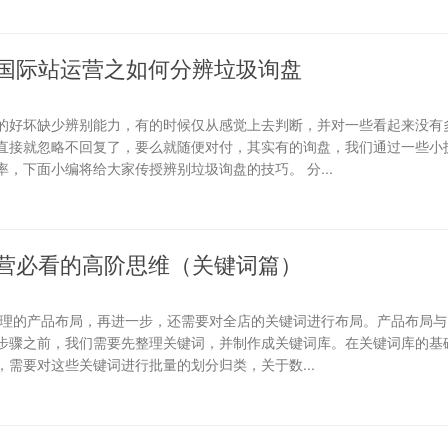
国际站运营之如何分辨垃圾询盘
的好坏缺少辨别能力，有的时候仅从感觉上去判断，并对一些看起来没有
直接就忽略不回复了，要么就随便对付，其实有的询盘，我们通过一些小
，下面小编将给大家传授辨别垃圾询盘的技巧。 分...
营必看的高阶思维（关键词篇）
合理的产品布局，再进一步，还需要对全店的关键词进行布局。产品布局与
步骤之前，我们需要先整理关键词，并制作成关键词库。在关键词库的基础
需要对这些关键词进行批量的划分归类，关于数...