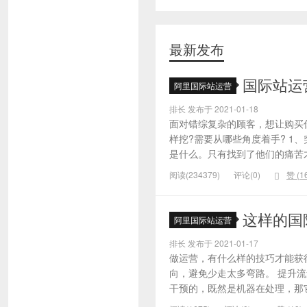
最新发布
国际站运
阿里国际站运营
排长 发布于 2021-01-18
面对错综复杂的顾客，想让购买
样挖?需要从哪些角度着手? 1
是什么。只有找到了他们的痛苦才
阅读(234379)
评论(0)
赞 (
1
这样的国
阿里国际站运营
排长 发布于 2021-01-17
做运营，有什么样的技巧才能获
向，避免少走太多弯路。 提升
干预的，既然是机器在处理，那它