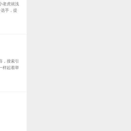
小老虎就浅
子选手，提
容，搜索引
一样起着举