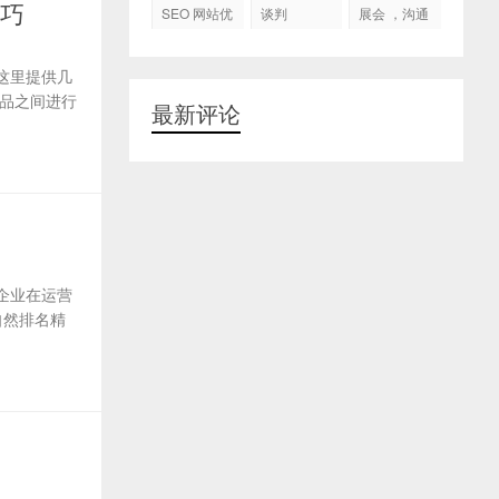
代运营
技巧
SEO 网站优
谈判
展会 ，沟通
化
交流，跟进
客户
这里提供几
品之间进行
最新评论
企业在运营
自然排名精