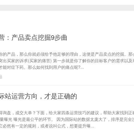
营：产品卖点挖掘9步曲
你的产品，那么你就必须给予他足够的理由，这便是产品卖点的挖掘。那
、突出买家的诉求(买家的痛苦) 第一步就是你了解你的目标客户的需求以
能对症下药。那么如何找到用户的痛点呢?...
6
)
际站运营方向，才是正确的
得询盘，成交大单？下面，给大家四条运营技巧的建议，帮助大家找到正
流量曝光 曝光是最公平的环节。 因为国际站的数据太庞大了，排序是完全
必然有一定的规则，或者说叫公式，想要提升曝...