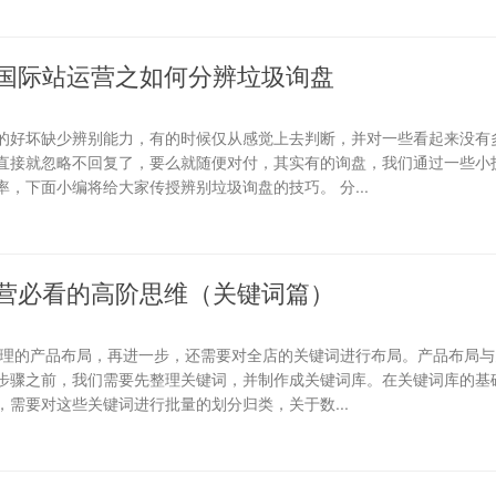
国际站运营之如何分辨垃圾询盘
的好坏缺少辨别能力，有的时候仅从感觉上去判断，并对一些看起来没有
直接就忽略不回复了，要么就随便对付，其实有的询盘，我们通过一些小
，下面小编将给大家传授辨别垃圾询盘的技巧。 分...
营必看的高阶思维（关键词篇）
合理的产品布局，再进一步，还需要对全店的关键词进行布局。产品布局与
步骤之前，我们需要先整理关键词，并制作成关键词库。在关键词库的基础
需要对这些关键词进行批量的划分归类，关于数...