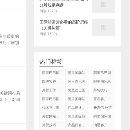
分辨垃圾询盘
阅读(1773)
国际站运营必看的高阶思维
（关键词篇）
阅读(1529)
多少质量的
技巧，辨别
热门标签
阿里巴巴国
阿里国际站
阿里巴巴国
际站
运营 ，阿里
际站装修
跟进客户
阿里巴巴国
阿里国际站
国际站托管
际站代运营
代运营
外贸工作
服务，阿里
阿里巴巴国
外贸技巧，
关键词布局
国际站装修
际站后台操
跟进客户
阿里巴巴国
阿里国际站
开发客户
 上，对词
服务
作
际站图片优
运营
代运营，询
产品描述，
开发信 外贸
化
盘回复
设计服务
技巧
外贸网站，
阿里国际站
阿里国际国
建站
知识产权
际站搜索框
外贸技巧
产品排名，
沟通客户