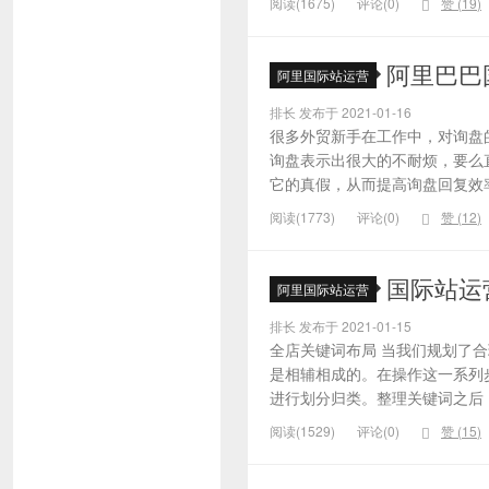
阅读(1675)
评论(0)
赞 (
19
)
阿里巴巴
阿里国际站运营
排长 发布于 2021-01-16
很多外贸新手在工作中，对询盘
询盘表示出很大的不耐烦，要么
它的真假，从而提高询盘回复效率
阅读(1773)
评论(0)
赞 (
12
)
国际站运
阿里国际站运营
排长 发布于 2021-01-15
全店关键词布局 当我们规划了
是相辅相成的。在操作这一系列
进行划分归类。整理关键词之后，
阅读(1529)
评论(0)
赞 (
15
)