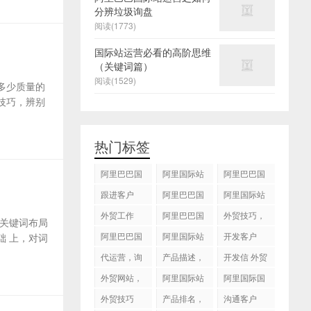
分辨垃圾询盘
阅读(1773)
国际站运营必看的高阶思维
（关键词篇）
阅读(1529)
多少质量的
技巧，辨别
热门标签
阿里巴巴国
阿里国际站
阿里巴巴国
际站
运营 ，阿里
际站装修
跟进客户
阿里巴巴国
阿里国际站
国际站托管
际站代运营
代运营
外贸工作
服务，阿里
阿里巴巴国
外贸技巧，
关键词布局
国际站装修
际站后台操
跟进客户
阿里巴巴国
阿里国际站
开发客户
 上，对词
服务
作
际站图片优
运营
代运营，询
产品描述，
开发信 外贸
化
盘回复
设计服务
技巧
外贸网站，
阿里国际站
阿里国际国
建站
知识产权
际站搜索框
外贸技巧
产品排名，
沟通客户