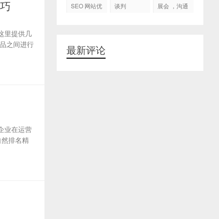
代运营
技巧
SEO 网站优
谈判
展会 ，沟通
化
交流，跟进
客户
这里提供几
品之间进行
最新评论
企业在运营
自然排名精