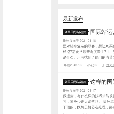
最新发布
国际站运
阿里国际站运营
排长 发布于 2021-01-18
面对错综复杂的顾客，想让购买
样挖?需要从哪些角度着手? 1
是什么。只有找到了他们的痛苦才
阅读(234379)
评论(0)
赞 (
1
这样的国
阿里国际站运营
排长 发布于 2021-01-17
做运营，有什么样的技巧才能获
向，避免少走太多弯路。 提升
干预的，既然是机器在处理，那它