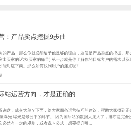
营：产品卖点挖掘9步曲
你的产品，那么你就必须给予他足够的理由，这便是产品卖点的挖掘。那
、突出买家的诉求(买家的痛苦) 第一步就是你了解你的目标客户的需求以
能对症下药。那么如何找到用户的痛点呢?...
6
)
际站运营方向，才是正确的
得询盘，成交大单？下面，给大家四条运营技巧的建议，帮助大家找到正
流量曝光 曝光是最公平的环节。 因为国际站的数据太庞大了，排序是完全
必然有一定的规则，或者说叫公式，想要提升曝...