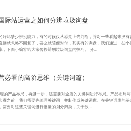
国际站运营之如何分辨垃圾询盘
的好坏缺少辨别能力，有的时候仅从感觉上去判断，并对一些看起来没有
直接就忽略不回复了，要么就随便对付，其实有的询盘，我们通过一些小
，下面小编将给大家传授辨别垃圾询盘的技巧。 分...
营必看的高阶思维（关键词篇）
合理的产品布局，再进一步，还需要对全店的关键词进行布局。产品布局与
步骤之前，我们需要先整理关键词，并制作成关键词库。在关键词库的基础
需要对这些关键词进行批量的划分归类，关于数...