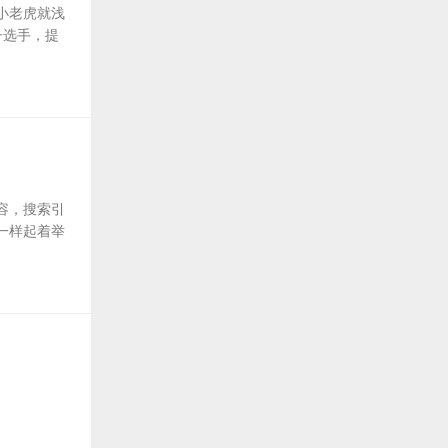
小老虎就浅
子选手，提
容，搜索引
一样起着举