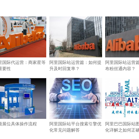
里国际代运营：商家星等
阿里国际站运营篇：如何提
阿里国际站运营
重要性
升及时回复率？
布粉丝通内容？
级展位具体操作流程
阿里国际站平台搜索引擎优
阿里巴巴国际站图
化常见问题解答
化详解之如何正确使
签