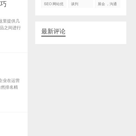
代运营
技巧
SEO 网站优
谈判
展会 ，沟通
化
交流，跟进
客户
这里提供几
品之间进行
最新评论
企业在运营
自然排名精