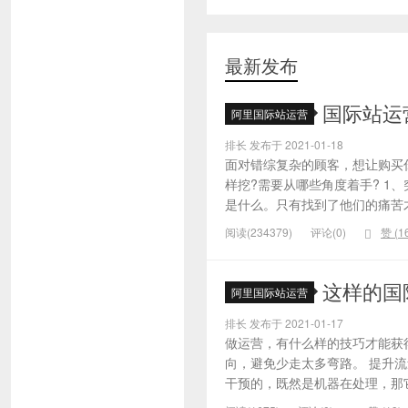
最新发布
国际站运
阿里国际站运营
排长 发布于 2021-01-18
面对错综复杂的顾客，想让购买
样挖?需要从哪些角度着手? 1
是什么。只有找到了他们的痛苦才
阅读(234379)
评论(0)
赞 (
1
这样的国
阿里国际站运营
排长 发布于 2021-01-17
做运营，有什么样的技巧才能获
向，避免少走太多弯路。 提升
干预的，既然是机器在处理，那它