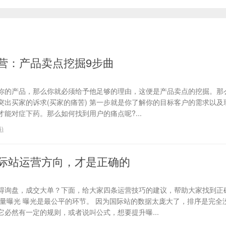
营：产品卖点挖掘9步曲
你的产品，那么你就必须给予他足够的理由，这便是产品卖点的挖掘。那
、突出买家的诉求(买家的痛苦) 第一步就是你了解你的目标客户的需求以
能对症下药。那么如何找到用户的痛点呢?...
6
)
际站运营方向，才是正确的
得询盘，成交大单？下面，给大家四条运营技巧的建议，帮助大家找到正
流量曝光 曝光是最公平的环节。 因为国际站的数据太庞大了，排序是完全
必然有一定的规则，或者说叫公式，想要提升曝...