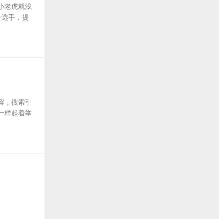
小老虎就浅
子选手，提
容，搜索引
一样起着举