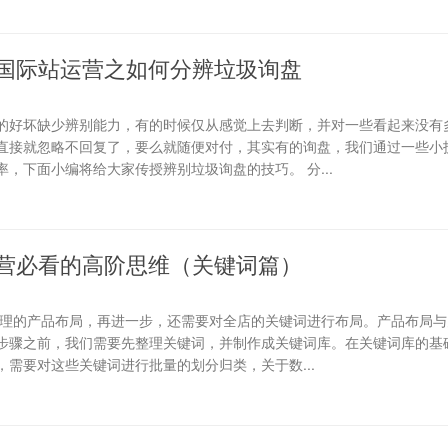
国际站运营之如何分辨垃圾询盘
的好坏缺少辨别能力，有的时候仅从感觉上去判断，并对一些看起来没有
直接就忽略不回复了，要么就随便对付，其实有的询盘，我们通过一些小
，下面小编将给大家传授辨别垃圾询盘的技巧。 分...
营必看的高阶思维（关键词篇）
合理的产品布局，再进一步，还需要对全店的关键词进行布局。产品布局与
步骤之前，我们需要先整理关键词，并制作成关键词库。在关键词库的基础
需要对这些关键词进行批量的划分归类，关于数...