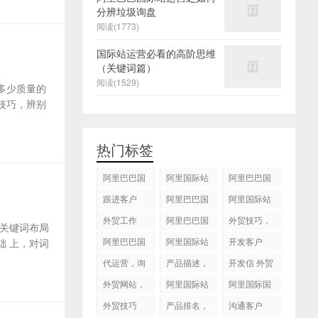
分辨垃圾询盘
阅读(1773)
国际站运营必看的高阶思维
（关键词篇）
阅读(1529)
多少质量的
技巧，辨别
热门标签
阿里巴巴国
阿里国际站
阿里巴巴国
际站
运营 ，阿里
际站装修
跟进客户
阿里巴巴国
阿里国际站
国际站托管
际站代运营
代运营
外贸工作
服务，阿里
阿里巴巴国
外贸技巧，
关键词布局
国际站装修
际站后台操
跟进客户
阿里巴巴国
阿里国际站
开发客户
 上，对词
服务
作
际站图片优
运营
代运营，询
产品描述，
开发信 外贸
化
盘回复
设计服务
技巧
外贸网站，
阿里国际站
阿里国际国
建站
知识产权
际站搜索框
外贸技巧
产品排名，
沟通客户