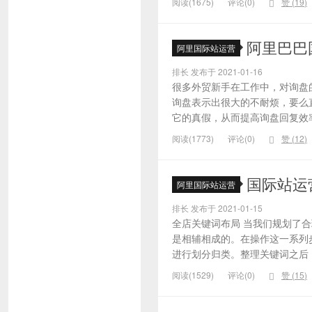
阅读(1675)
评论(0)
赞 (
19
)
阿里巴巴
阿里国际站运营
排长 发布于 2021-01-16
很多外贸新手在工作中，对询盘
询盘表示出很大的不耐烦，要么
它的真假，从而提高询盘回复效率
阅读(1773)
评论(0)
赞 (
12
)
国际站运
阿里国际站运营
排长 发布于 2021-01-15
全店关键词布局 当我们规划了
是相辅相成的。在操作这一系列
进行划分归类。整理关键词之后，
阅读(1529)
评论(0)
赞 (
15
)