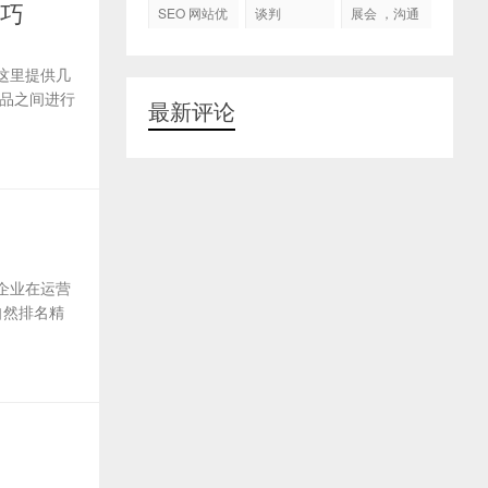
代运营
技巧
SEO 网站优
谈判
展会 ，沟通
化
交流，跟进
客户
这里提供几
品之间进行
最新评论
企业在运营
自然排名精