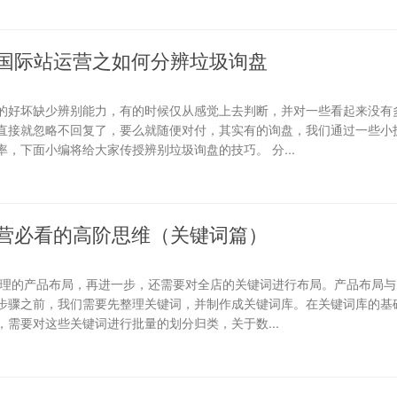
国际站运营之如何分辨垃圾询盘
的好坏缺少辨别能力，有的时候仅从感觉上去判断，并对一些看起来没有
直接就忽略不回复了，要么就随便对付，其实有的询盘，我们通过一些小
，下面小编将给大家传授辨别垃圾询盘的技巧。 分...
营必看的高阶思维（关键词篇）
合理的产品布局，再进一步，还需要对全店的关键词进行布局。产品布局与
步骤之前，我们需要先整理关键词，并制作成关键词库。在关键词库的基础
需要对这些关键词进行批量的划分归类，关于数...