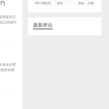
代运营
技巧
SEO 网站优
谈判
展会 ，沟通
化
交流，跟进
客户
这里提供几
品之间进行
最新评论
企业在运营
自然排名精