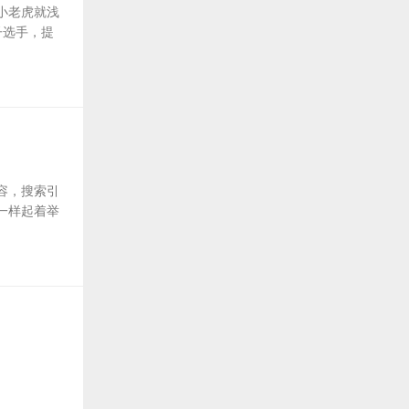
小老虎就浅
子选手，提
容，搜索引
一样起着举