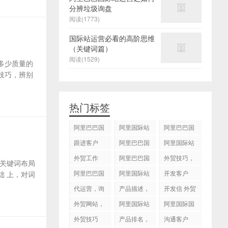
分辨垃圾询盘
阅读(1773)
国际站运营必看的高阶思维
（关键词篇）
阅读(1529)
多少质量的
技巧，辨别
热门标签
阿里巴巴国
阿里国际站
阿里巴巴国
际站
运营 ，阿里
际站装修
跟进客户
阿里巴巴国
阿里国际站
国际站托管
际站代运营
代运营
外贸工作
服务，阿里
阿里巴巴国
外贸技巧，
关键词布局
国际站装修
际站后台操
跟进客户
阿里巴巴国
阿里国际站
开发客户
 上，对词
服务
作
际站图片优
运营
代运营，询
产品描述，
开发信 外贸
化
盘回复
设计服务
技巧
外贸网站，
阿里国际站
阿里国际国
建站
知识产权
际站搜索框
外贸技巧
产品排名，
沟通客户