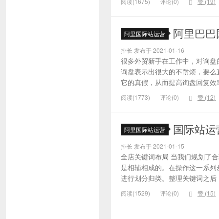
阅读(1675)
评论(0)
赞 (
19
)
阿里巴巴
阿里国际站运营
排长 发布于 2021-01-16
很多外贸新手在工作中，对询盘
询盘表示出很大的不耐烦，要么
它的真假，从而提高询盘回复效率
阅读(1773)
评论(0)
赞 (
12
)
国际站运
阿里国际站运营
排长 发布于 2021-01-15
全店关键词布局 当我们规划了
是相辅相成的。在操作这一系列
进行划分归类。整理关键词之后，
阅读(1529)
评论(0)
赞 (
15
)