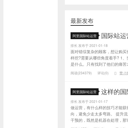
最新发布
国际站运
阿里国际站运营
排长 发布于 2021-01-18
面对错综复杂的顾客，想让购买
样挖?需要从哪些角度着手? 1
是什么。只有找到了他们的痛苦才
阅读(234379)
评论(0)
赞 (
1
这样的国
阿里国际站运营
排长 发布于 2021-01-17
做运营，有什么样的技巧才能获
向，避免少走太多弯路。 提升
干预的，既然是机器在处理，那它