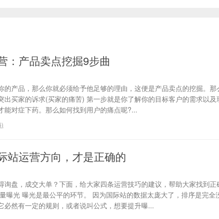
营：产品卖点挖掘9步曲
你的产品，那么你就必须给予他足够的理由，这便是产品卖点的挖掘。那
、突出买家的诉求(买家的痛苦) 第一步就是你了解你的目标客户的需求以
能对症下药。那么如何找到用户的痛点呢?...
6
)
际站运营方向，才是正确的
得询盘，成交大单？下面，给大家四条运营技巧的建议，帮助大家找到正
流量曝光 曝光是最公平的环节。 因为国际站的数据太庞大了，排序是完全
必然有一定的规则，或者说叫公式，想要提升曝...