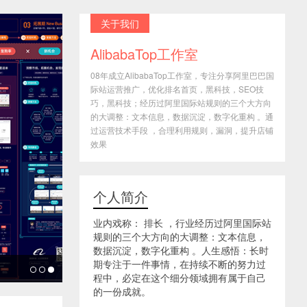
关于我们
AlibabaTop工作室
08年成立AlibabaTop工作室，专注分享阿里巴巴国
际站运营推广，优化排名首页，黑科技，SEO技
巧，黑科技；经历过阿里国际站规则的三个大方向
的大调整：文本信息，数据沉淀，数字化重构 。通
过运营技术手段 ，合理利用规则，漏洞，提升店铺
效果
个人简介
业内戏称： 排长 ，行业经历过阿里国际站
规则的三个大方向的大调整：文本信息，
数据沉淀，数字化重构 。人生感悟：长时
期专注于一件事情，在持续不断的努力过
程中，必定在这个细分领域拥有属于自己
的一份成就。