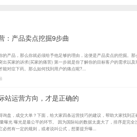
营：产品卖点挖掘9步曲
你的产品，那么你就必须给予他足够的理由，这便是产品卖点的挖掘。那
、突出买家的诉求(买家的痛苦) 第一步就是你了解你的目标客户的需求以
能对症下药。那么如何找到用户的痛点呢?...
6
)
际站运营方向，才是正确的
得询盘，成交大单？下面，给大家四条运营技巧的建议，帮助大家找到正
流量曝光 曝光是最公平的环节。 因为国际站的数据太庞大了，排序是完全
必然有一定的规则，或者说叫公式，想要提升曝...