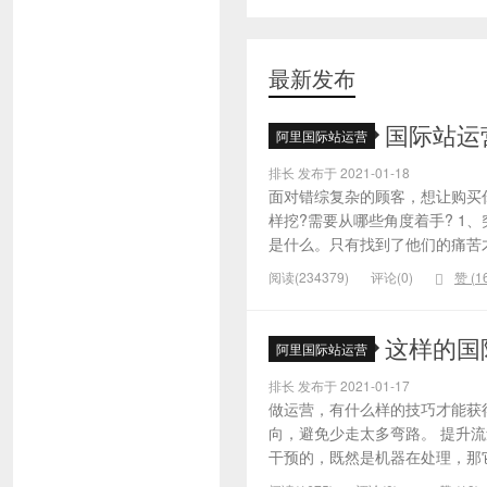
最新发布
国际站运
阿里国际站运营
排长 发布于 2021-01-18
面对错综复杂的顾客，想让购买
样挖?需要从哪些角度着手? 1
是什么。只有找到了他们的痛苦才
阅读(234379)
评论(0)
赞 (
1
这样的国
阿里国际站运营
排长 发布于 2021-01-17
做运营，有什么样的技巧才能获
向，避免少走太多弯路。 提升
干预的，既然是机器在处理，那它