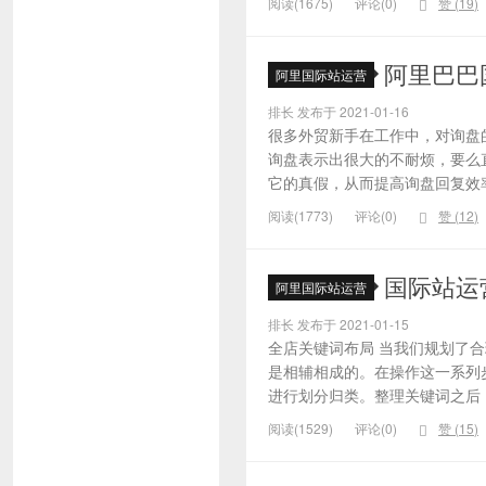
阅读(1675)
评论(0)
赞 (
19
)
阿里巴巴
阿里国际站运营
排长 发布于 2021-01-16
很多外贸新手在工作中，对询盘
询盘表示出很大的不耐烦，要么
它的真假，从而提高询盘回复效率
阅读(1773)
评论(0)
赞 (
12
)
国际站运
阿里国际站运营
排长 发布于 2021-01-15
全店关键词布局 当我们规划了
是相辅相成的。在操作这一系列
进行划分归类。整理关键词之后，
阅读(1529)
评论(0)
赞 (
15
)