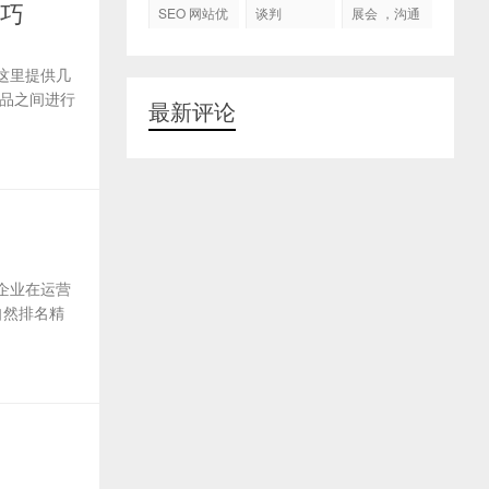
代运营
技巧
SEO 网站优
谈判
展会 ，沟通
化
交流，跟进
客户
这里提供几
品之间进行
最新评论
企业在运营
自然排名精