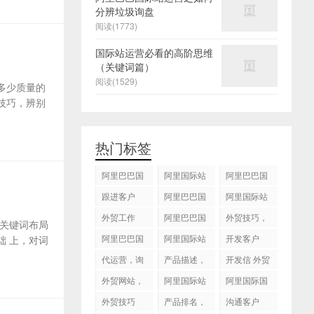
分辨垃圾询盘
阅读(1773)
国际站运营必看的高阶思维
（关键词篇）
阅读(1529)
多少质量的
技巧，辨别
热门标签
阿里巴巴国
阿里国际站
阿里巴巴国
际站
运营 ，阿里
际站装修
跟进客户
阿里巴巴国
阿里国际站
国际站托管
际站代运营
代运营
外贸工作
服务，阿里
阿里巴巴国
外贸技巧，
关键词布局
国际站装修
际站后台操
跟进客户
阿里巴巴国
阿里国际站
开发客户
 上，对词
服务
作
际站图片优
运营
代运营，询
产品描述，
开发信 外贸
化
盘回复
设计服务
技巧
外贸网站，
阿里国际站
阿里国际国
建站
知识产权
际站搜索框
外贸技巧
产品排名，
沟通客户