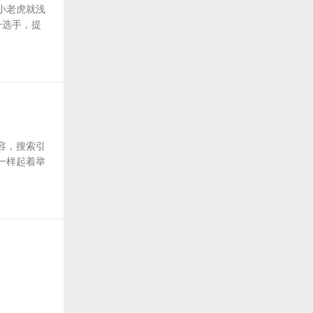
小老虎就浅
子选手，提
容，搜索引
一样起着举