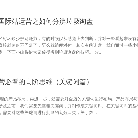
国际站运营之如何分辨垃圾询盘
的好坏缺少辨别能力，有的时候仅从感觉上去判断，并对一些看起来没有
直接就忽略不回复了，要么就随便对付，其实有的询盘，我们通过一些小
，下面小编将给大家传授辨别垃圾询盘的技巧。 分...
营必看的高阶思维（关键词篇）
合理的产品布局，再进一步，还需要对全店的关键词进行布局。产品布局与
步骤之前，我们需要先整理关键词，并制作成关键词库。在关键词库的基础
需要对这些关键词进行批量的划分归类，关于数...