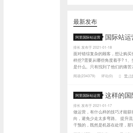
最新发布
国际站运
阿里国际站运营
排长 发布于 2021-01-18
面对错综复杂的顾客，想让购买
样挖?需要从哪些角度着手? 1
是什么。只有找到了他们的痛苦才
阅读(234379)
评论(0)
赞 (
1
这样的国
阿里国际站运营
排长 发布于 2021-01-17
做运营，有什么样的技巧才能获
向，避免少走太多弯路。 提升
干预的，既然是机器在处理，那它