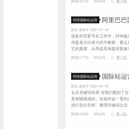
阅读(1675)
评论(0)
赞 (
19
)
阿里巴巴
阿里国际站运营
排长 发布于 2021-01-16
很多外贸新手在工作中，对询盘
询盘表示出很大的不耐烦，要么
它的真假，从而提高询盘回复效率
阅读(1773)
评论(0)
赞 (
12
)
国际站运
阿里国际站运营
排长 发布于 2021-01-15
全店关键词布局 当我们规划了
是相辅相成的。在操作这一系列
进行划分归类。整理关键词之后，
阅读(1529)
评论(0)
赞 (
15
)