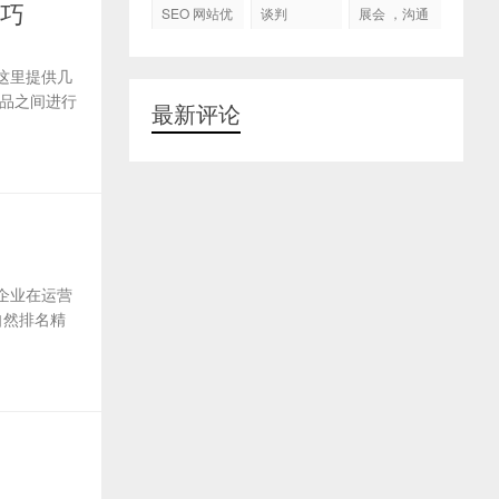
代运营
技巧
SEO 网站优
谈判
展会 ，沟通
化
交流，跟进
客户
这里提供几
品之间进行
最新评论
企业在运营
自然排名精