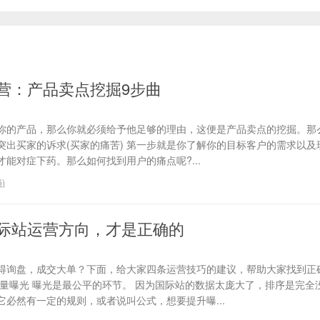
营：产品卖点挖掘9步曲
你的产品，那么你就必须给予他足够的理由，这便是产品卖点的挖掘。那
、突出买家的诉求(买家的痛苦) 第一步就是你了解你的目标客户的需求以
能对症下药。那么如何找到用户的痛点呢?...
6
)
际站运营方向，才是正确的
得询盘，成交大单？下面，给大家四条运营技巧的建议，帮助大家找到正
流量曝光 曝光是最公平的环节。 因为国际站的数据太庞大了，排序是完全
必然有一定的规则，或者说叫公式，想要提升曝...