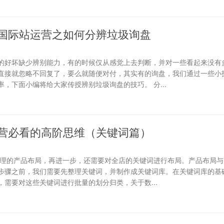
国际站运营之如何分辨垃圾询盘
的好坏缺少辨别能力，有的时候仅从感觉上去判断，并对一些看起来没有
直接就忽略不回复了，要么就随便对付，其实有的询盘，我们通过一些小
，下面小编将给大家传授辨别垃圾询盘的技巧。 分...
营必看的高阶思维（关键词篇）
合理的产品布局，再进一步，还需要对全店的关键词进行布局。产品布局与
步骤之前，我们需要先整理关键词，并制作成关键词库。在关键词库的基础
需要对这些关键词进行批量的划分归类，关于数...