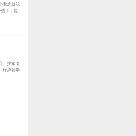
小老虎就浅
子选手，提
容，搜索引
一样起着举