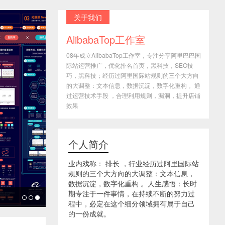
关于我们
AlibabaTop工作室
08年成立AlibabaTop工作室，专注分享阿里巴巴国
际站运营推广，优化排名首页，黑科技，SEO技
巧，黑科技；经历过阿里国际站规则的三个大方向
的大调整：文本信息，数据沉淀，数字化重构 。通
过运营技术手段 ，合理利用规则，漏洞，提升店铺
效果
个人简介
业内戏称： 排长 ，行业经历过阿里国际站
规则的三个大方向的大调整：文本信息，
数据沉淀，数字化重构 。人生感悟：长时
期专注于一件事情，在持续不断的努力过
程中，必定在这个细分领域拥有属于自己
的一份成就。