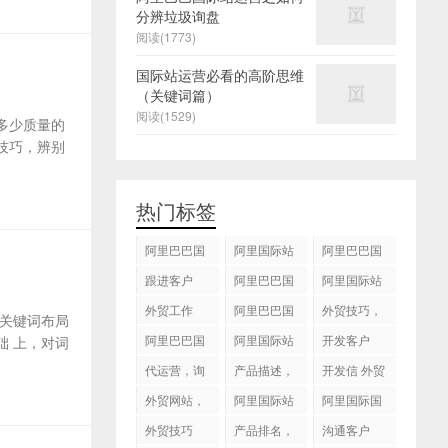
分辨垃圾询盘
阅读(1773)
国际站运营必看的高阶思维
（关键词篇）
阅读(1529)
多少质量的
技巧，辨别
热门标签
阿里巴巴国
阿里国际站
阿里巴巴国
际站
运营 ，阿里
际站装修
跟进客户
阿里巴巴国
阿里国际站
国际站托管
际站代运营
代运营
外贸工作
服务，阿里
阿里巴巴国
外贸技巧，
关键词布局
国际站装修
际站后台操
跟进客户
阿里巴巴国
阿里国际站
开发客户
 上，对词
服务
作
际站图片优
运营
代运营，询
产品描述，
开发信 外贸
化
盘回复
设计服务
技巧
外贸网站，
阿里国际站
阿里国际国
建站
知识产权
际站搜索框
外贸技巧
产品排名，
沟通客户