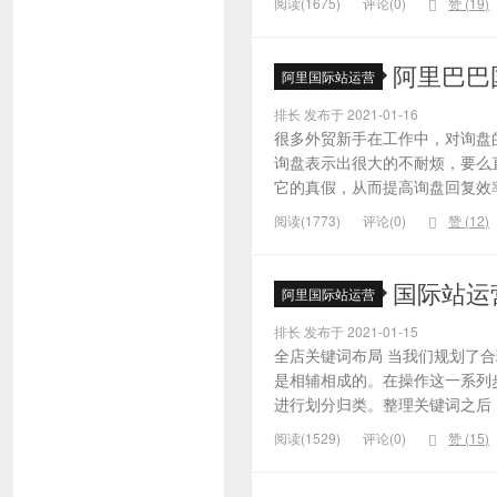
阅读(1675)
评论(0)
赞 (
19
)
阿里巴巴
阿里国际站运营
排长 发布于 2021-01-16
很多外贸新手在工作中，对询盘
询盘表示出很大的不耐烦，要么
它的真假，从而提高询盘回复效率
阅读(1773)
评论(0)
赞 (
12
)
国际站运
阿里国际站运营
排长 发布于 2021-01-15
全店关键词布局 当我们规划了
是相辅相成的。在操作这一系列
进行划分归类。整理关键词之后，
阅读(1529)
评论(0)
赞 (
15
)