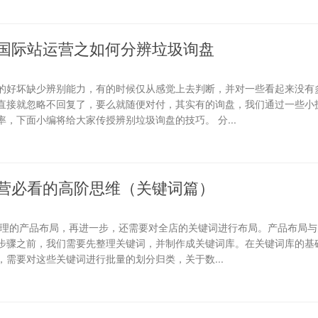
国际站运营之如何分辨垃圾询盘
的好坏缺少辨别能力，有的时候仅从感觉上去判断，并对一些看起来没有
直接就忽略不回复了，要么就随便对付，其实有的询盘，我们通过一些小
，下面小编将给大家传授辨别垃圾询盘的技巧。 分...
营必看的高阶思维（关键词篇）
合理的产品布局，再进一步，还需要对全店的关键词进行布局。产品布局与
步骤之前，我们需要先整理关键词，并制作成关键词库。在关键词库的基础
需要对这些关键词进行批量的划分归类，关于数...