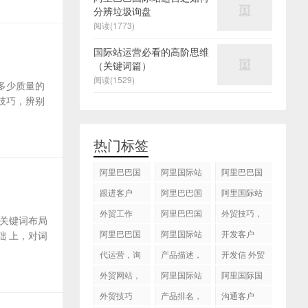
分辨垃圾询盘
阅读(1773)
国际站运营必看的高阶思维
（关键词篇）
阅读(1529)
多少质量的
技巧，辨别
热门标签
阿里巴巴国
阿里国际站
阿里巴巴国
际站
运营 ，阿里
际站装修
跟进客户
阿里巴巴国
阿里国际站
国际站托管
际站代运营
代运营
外贸工作
服务，阿里
阿里巴巴国
外贸技巧，
关键词布局
国际站装修
际站后台操
跟进客户
阿里巴巴国
阿里国际站
开发客户
 上，对词
服务
作
际站图片优
运营
代运营，询
产品描述，
开发信 外贸
化
盘回复
设计服务
技巧
外贸网站，
阿里国际站
阿里国际国
建站
知识产权
际站搜索框
外贸技巧
产品排名，
沟通客户