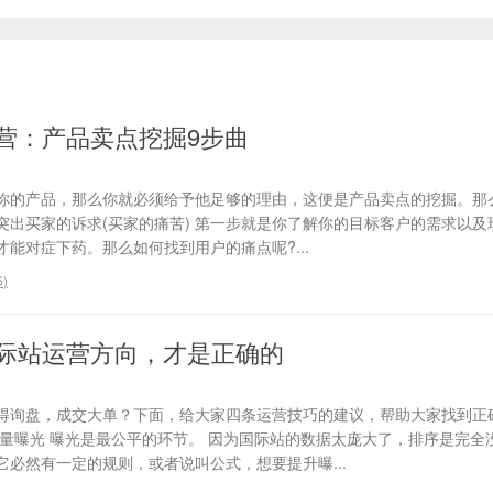
营：产品卖点挖掘9步曲
你的产品，那么你就必须给予他足够的理由，这便是产品卖点的挖掘。那
、突出买家的诉求(买家的痛苦) 第一步就是你了解你的目标客户的需求以
能对症下药。那么如何找到用户的痛点呢?...
6
)
际站运营方向，才是正确的
得询盘，成交大单？下面，给大家四条运营技巧的建议，帮助大家找到正
流量曝光 曝光是最公平的环节。 因为国际站的数据太庞大了，排序是完全
必然有一定的规则，或者说叫公式，想要提升曝...