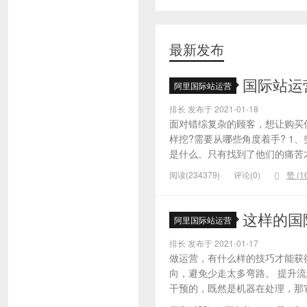
最新发布
国际站运
阿里国际站运营
排长 发布于 2021-01-18
面对错综复杂的顾客，想让购买
样挖?需要从哪些角度着手? 1
是什么。只有找到了他们的痛苦才
阅读(234379)
评论(0)
赞 (
1
这样的国
阿里国际站运营
排长 发布于 2021-01-17
做运营，有什么样的技巧才能获
向，避免少走太多弯路。 提升
干预的，既然是机器在处理，那它