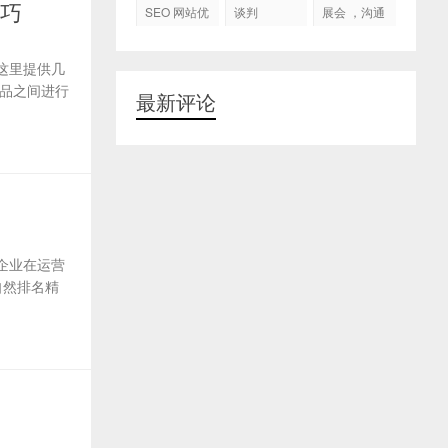
代运营
技巧
SEO 网站优
谈判
展会 ，沟通
化
交流，跟进
客户
这里提供几
品之间进行
最新评论
企业在运营
自然排名精