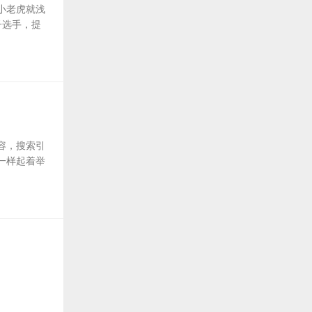
小老虎就浅
子选手，提
容，搜索引
一样起着举