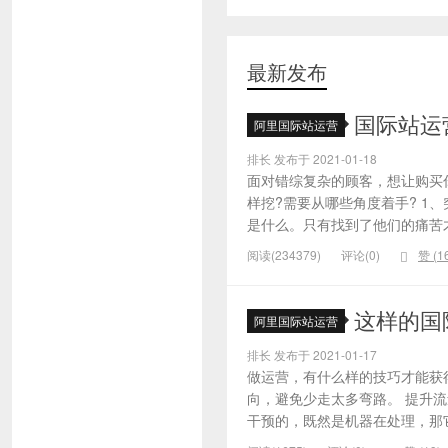
最新发布
国际站运
阿里国际站运营
排长 发布于 2021-01-18
面对错综复杂的顾客，想让购买
样挖?需要从哪些角度着手? 1
是什么。只有找到了他们的痛苦才
阅读(234379)
评论(0)
赞 (
1
这样的国
阿里国际站运营
排长 发布于 2021-01-17
做运营，有什么样的技巧才能获
向，避免少走太多弯路。 提升
干预的，既然是机器在处理，那它