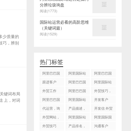
分辨垃圾询盘
阅读(1773)
国际站运营必看的高阶思维
（关键词篇）
阅读(1529)
多少质量的
技巧，辨别
热门标签
阿里巴巴国
阿里国际站
阿里巴巴国
际站
运营 ，阿里
际站装修
跟进客户
阿里巴巴国
阿里国际站
国际站托管
际站代运营
代运营
外贸工作
服务，阿里
阿里巴巴国
外贸技巧，
关键词布局
国际站装修
际站后台操
跟进客户
阿里巴巴国
阿里国际站
开发客户
 上，对词
服务
作
际站图片优
运营
代运营，询
产品描述，
开发信 外贸
化
盘回复
设计服务
技巧
外贸网站，
阿里国际站
阿里国际国
建站
知识产权
际站搜索框
外贸技巧
产品排名，
沟通客户