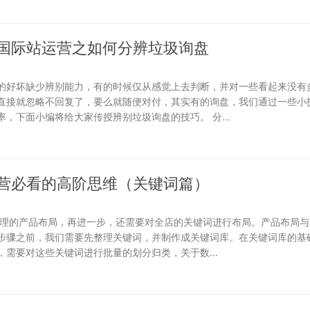
国际站运营之如何分辨垃圾询盘
的好坏缺少辨别能力，有的时候仅从感觉上去判断，并对一些看起来没有
直接就忽略不回复了，要么就随便对付，其实有的询盘，我们通过一些小
，下面小编将给大家传授辨别垃圾询盘的技巧。 分...
营必看的高阶思维（关键词篇）
合理的产品布局，再进一步，还需要对全店的关键词进行布局。产品布局与
步骤之前，我们需要先整理关键词，并制作成关键词库。在关键词库的基础
需要对这些关键词进行批量的划分归类，关于数...