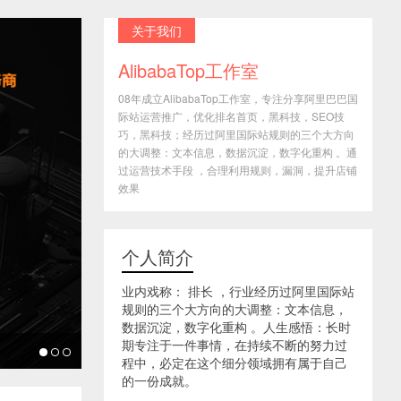
关于我们
AlibabaTop工作室
08年成立AlibabaTop工作室，专注分享阿里巴巴国
际站运营推广，优化排名首页，黑科技，SEO技
巧，黑科技；经历过阿里国际站规则的三个大方向
的大调整：文本信息，数据沉淀，数字化重构 。通
过运营技术手段 ，合理利用规则，漏洞，提升店铺
效果
个人简介
业内戏称： 排长 ，行业经历过阿里国际站
规则的三个大方向的大调整：文本信息，
数据沉淀，数字化重构 。人生感悟：长时
期专注于一件事情，在持续不断的努力过
程中，必定在这个细分领域拥有属于自己
的一份成就。