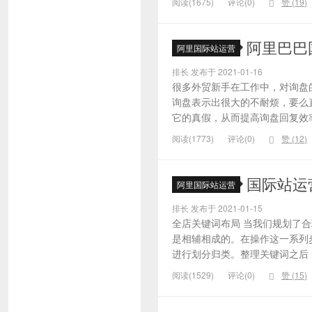
阅读(1675)
评论(0)
赞 (
19
)
阿里巴巴
阿里国际站运营
排长 发布于 2021-01-16
很多外贸新手在工作中，对询盘
询盘表示出很大的不耐烦，要么
它的真假，从而提高询盘回复效率
阅读(1773)
评论(0)
赞 (
12
)
国际站运
阿里国际站运营
排长 发布于 2021-01-15
全店关键词布局 当我们规划了
是相辅相成的。在操作这一系列
进行划分归类。整理关键词之后，
阅读(1529)
评论(0)
赞 (
15
)