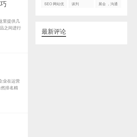
代运营
技巧
SEO 网站优
谈判
展会 ，沟通
化
交流，跟进
客户
这里提供几
品之间进行
最新评论
企业在运营
自然排名精