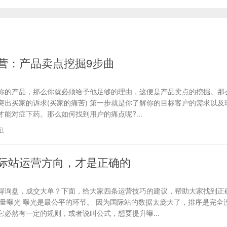
营：产品卖点挖掘9步曲
你的产品，那么你就必须给予他足够的理由，这便是产品卖点的挖掘。那
、突出买家的诉求(买家的痛苦) 第一步就是你了解你的目标客户的需求以
能对症下药。那么如何找到用户的痛点呢?...
6
)
际站运营方向，才是正确的
得询盘，成交大单？下面，给大家四条运营技巧的建议，帮助大家找到正
流量曝光 曝光是最公平的环节。 因为国际站的数据太庞大了，排序是完全
必然有一定的规则，或者说叫公式，想要提升曝...