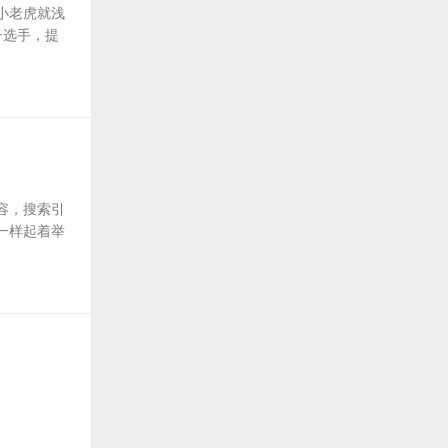
小老虎就浅
子选手，提
容，搜索引
一样起着举