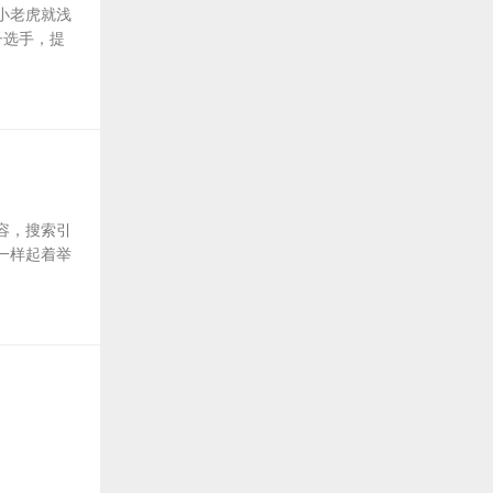
小老虎就浅
子选手，提
容，搜索引
一样起着举