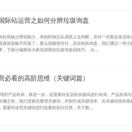
国际站运营之如何分辨垃圾询盘
的好坏缺少辨别能力，有的时候仅从感觉上去判断，并对一些看起来没有
直接就忽略不回复了，要么就随便对付，其实有的询盘，我们通过一些小
，下面小编将给大家传授辨别垃圾询盘的技巧。 分...
营必看的高阶思维（关键词篇）
合理的产品布局，再进一步，还需要对全店的关键词进行布局。产品布局与
步骤之前，我们需要先整理关键词，并制作成关键词库。在关键词库的基础
需要对这些关键词进行批量的划分归类，关于数...