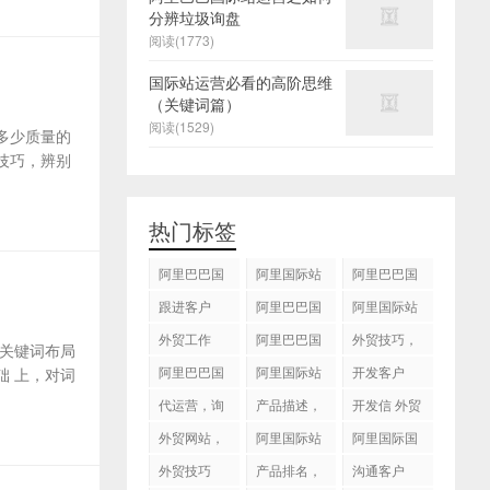
分辨垃圾询盘
阅读(1773)
国际站运营必看的高阶思维
（关键词篇）
阅读(1529)
多少质量的
技巧，辨别
热门标签
阿里巴巴国
阿里国际站
阿里巴巴国
际站
运营 ，阿里
际站装修
跟进客户
阿里巴巴国
阿里国际站
国际站托管
际站代运营
代运营
外贸工作
服务，阿里
阿里巴巴国
外贸技巧，
关键词布局
国际站装修
际站后台操
跟进客户
阿里巴巴国
阿里国际站
开发客户
 上，对词
服务
作
际站图片优
运营
代运营，询
产品描述，
开发信 外贸
化
盘回复
设计服务
技巧
外贸网站，
阿里国际站
阿里国际国
建站
知识产权
际站搜索框
外贸技巧
产品排名，
沟通客户