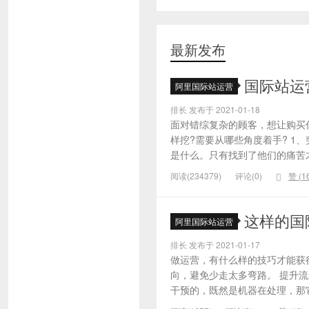
最新发布
国际站运
阿里国际站运营
排长 发布于 2021-01-18
面对错综复杂的顾客，想让购买
样挖?需要从哪些角度着手? 1
是什么。只有找到了他们的痛苦才
阅读(234379)
评论(0)
赞 (
1
这样的国
阿里国际站运营
排长 发布于 2021-01-17
做运营，有什么样的技巧才能获
向，避免少走太多弯路。 提升
干预的，既然是机器在处理，那它