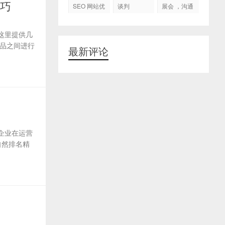
代运营
技巧
SEO 网站优
谈判
展会 ，沟通
化
交流，跟进
客户
这里提供几
品之间进行
最新评论
企业在运营
自然排名精