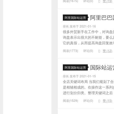
阅读(1675)
评论(0)
赞 (
19
)
阿里巴巴
阿里国际站运营
排长 发布于 2021-01-16
很多外贸新手在工作中，对询盘
询盘表示出很大的不耐烦，要么
它的真假，从而提高询盘回复效率
阅读(1773)
评论(0)
赞 (
12
)
国际站运
阿里国际站运营
排长 发布于 2021-01-15
全店关键词布局 当我们规划了
是相辅相成的。在操作这一系列
进行划分归类。整理关键词之后，
阅读(1529)
评论(0)
赞 (
15
)