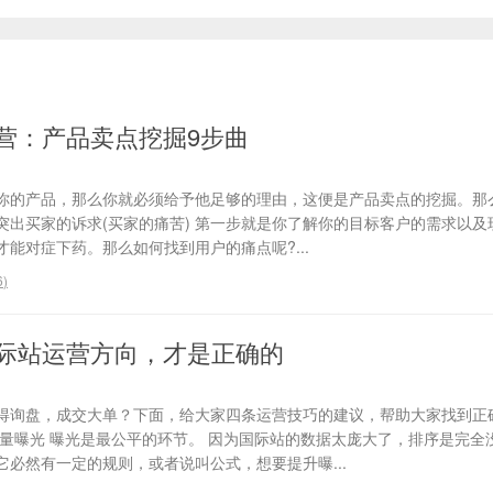
营：产品卖点挖掘9步曲
你的产品，那么你就必须给予他足够的理由，这便是产品卖点的挖掘。那
、突出买家的诉求(买家的痛苦) 第一步就是你了解你的目标客户的需求以
能对症下药。那么如何找到用户的痛点呢?...
6
)
际站运营方向，才是正确的
得询盘，成交大单？下面，给大家四条运营技巧的建议，帮助大家找到正
流量曝光 曝光是最公平的环节。 因为国际站的数据太庞大了，排序是完全
必然有一定的规则，或者说叫公式，想要提升曝...