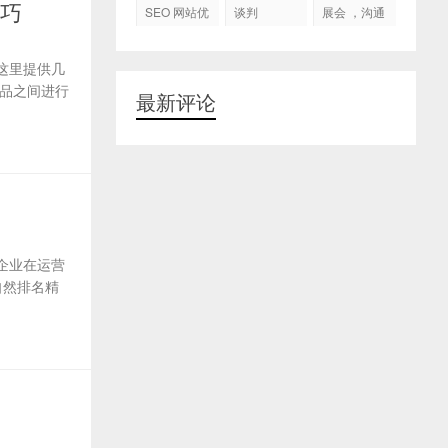
代运营
技巧
SEO 网站优
谈判
展会 ，沟通
化
交流，跟进
客户
这里提供几
品之间进行
最新评论
企业在运营
自然排名精