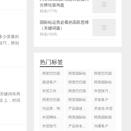
分辨垃圾询盘
阅读(1773)
国际站运营必看的高阶思维
（关键词篇）
阅读(1529)
多少质量的
技巧，辨别
热门标签
阿里巴巴国
阿里国际站
阿里巴巴国
际站
运营 ，阿里
际站装修
跟进客户
阿里巴巴国
阿里国际站
国际站托管
际站代运营
代运营
外贸工作
服务，阿里
阿里巴巴国
外贸技巧，
关键词布局
国际站装修
际站后台操
跟进客户
阿里巴巴国
阿里国际站
开发客户
 上，对词
服务
作
际站图片优
运营
代运营，询
产品描述，
开发信 外贸
化
盘回复
设计服务
技巧
外贸网站，
阿里国际站
阿里国际国
建站
知识产权
际站搜索框
外贸技巧
产品排名，
沟通客户