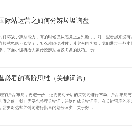
国际站运营之如何分辨垃圾询盘
的好坏缺少辨别能力，有的时候仅从感觉上去判断，并对一些看起来没有
直接就忽略不回复了，要么就随便对付，其实有的询盘，我们通过一些小
，下面小编将给大家传授辨别垃圾询盘的技巧。 分...
营必看的高阶思维（关键词篇）
合理的产品布局，再进一步，还需要对全店的关键词进行布局。产品布局与
步骤之前，我们需要先整理关键词，并制作成关键词库。在关键词库的基础
需要对这些关键词进行批量的划分归类，关于数...