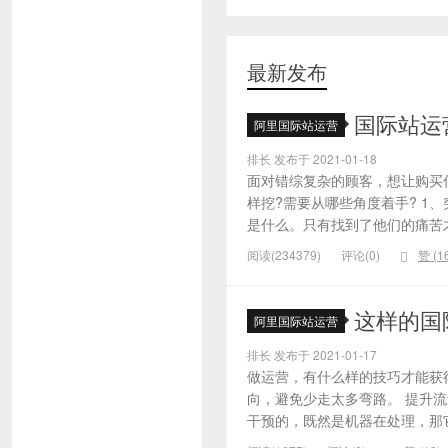
最新发布
国际站运
阿里国际站运营
排长 发布于 2021-01-18
面对错综复杂的顾客，想让购买
样挖?需要从哪些角度着手? 1
是什么。只有找到了他们的痛苦才
阅读(234379)
评论(0)
赞 (
1
这样的国
阿里国际站运营
排长 发布于 2021-01-17
做运营，有什么样的技巧才能获
向，避免少走太多弯路。 提升
干预的，既然是机器在处理，那它