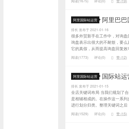
阅读(1675)
评论(0)
赞 (
19
)
阿里巴巴
阿里国际站运营
排长 发布于 2021-01-16
很多外贸新手在工作中，对询盘
询盘表示出很大的不耐烦，要么
它的真假，从而提高询盘回复效率
阅读(1773)
评论(0)
赞 (
12
)
国际站运
阿里国际站运营
排长 发布于 2021-01-15
全店关键词布局 当我们规划了
是相辅相成的。在操作这一系列
进行划分归类。整理关键词之后，
阅读(1529)
评论(0)
赞 (
15
)