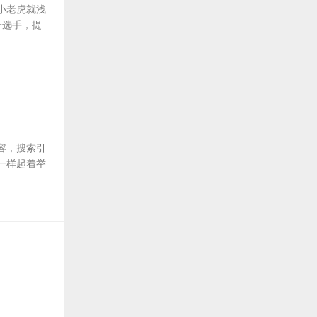
小老虎就浅
子选手，提
容，搜索引
一样起着举