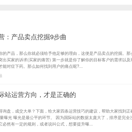
营：产品卖点挖掘9步曲
你的产品，那么你就必须给予他足够的理由，这便是产品卖点的挖掘。那
、突出买家的诉求(买家的痛苦) 第一步就是你了解你的目标客户的需求以
能对症下药。那么如何找到用户的痛点呢?...
6
)
际站运营方向，才是正确的
得询盘，成交大单？下面，给大家四条运营技巧的建议，帮助大家找到正
流量曝光 曝光是最公平的环节。 因为国际站的数据太庞大了，排序是完全
必然有一定的规则，或者说叫公式，想要提升曝...