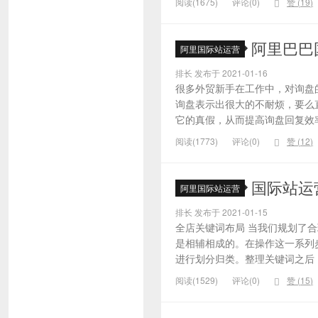
阅读(1675)
评论(0)
赞 (
19
)
阿里巴巴
阿里国际站运营
排长 发布于 2021-01-16
很多外贸新手在工作中，对询盘
询盘表示出很大的不耐烦，要么
它的真假，从而提高询盘回复效率
阅读(1773)
评论(0)
赞 (
12
)
国际站运
阿里国际站运营
排长 发布于 2021-01-15
全店关键词布局 当我们规划了
是相辅相成的。在操作这一系列
进行划分归类。整理关键词之后，
阅读(1529)
评论(0)
赞 (
15
)