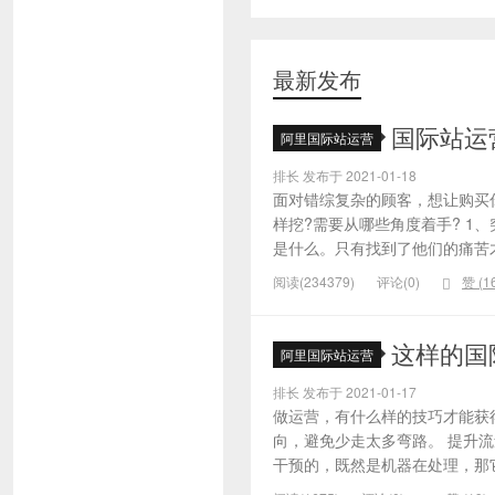
最新发布
国际站运
阿里国际站运营
排长 发布于 2021-01-18
面对错综复杂的顾客，想让购买
样挖?需要从哪些角度着手? 1
是什么。只有找到了他们的痛苦才
阅读(234379)
评论(0)
赞 (
1
这样的国
阿里国际站运营
排长 发布于 2021-01-17
做运营，有什么样的技巧才能获
向，避免少走太多弯路。 提升
干预的，既然是机器在处理，那它