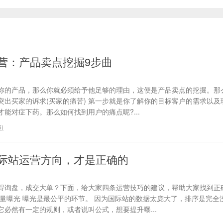
营：产品卖点挖掘9步曲
你的产品，那么你就必须给予他足够的理由，这便是产品卖点的挖掘。那
、突出买家的诉求(买家的痛苦) 第一步就是你了解你的目标客户的需求以
能对症下药。那么如何找到用户的痛点呢?...
6
)
际站运营方向，才是正确的
得询盘，成交大单？下面，给大家四条运营技巧的建议，帮助大家找到正
流量曝光 曝光是最公平的环节。 因为国际站的数据太庞大了，排序是完全
必然有一定的规则，或者说叫公式，想要提升曝...