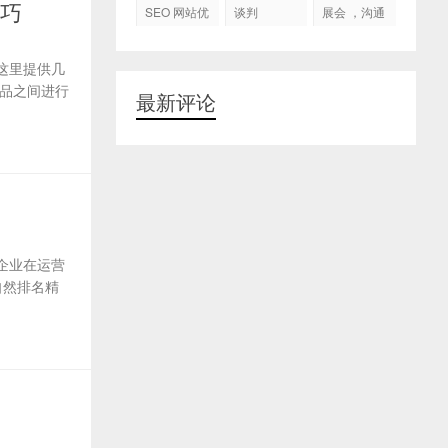
代运营
技巧
SEO 网站优
谈判
展会 ，沟通
化
交流，跟进
客户
这里提供几
品之间进行
最新评论
企业在运营
自然排名精