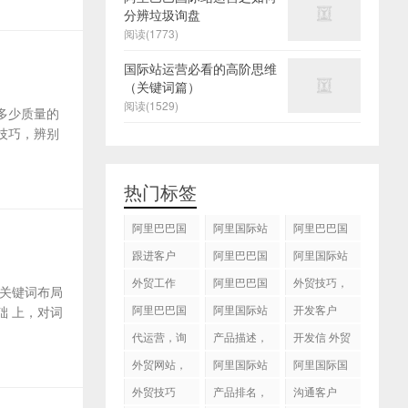
分辨垃圾询盘
阅读(1773)
国际站运营必看的高阶思维
（关键词篇）
阅读(1529)
多少质量的
技巧，辨别
热门标签
阿里巴巴国
阿里国际站
阿里巴巴国
际站
运营 ，阿里
际站装修
跟进客户
阿里巴巴国
阿里国际站
国际站托管
际站代运营
代运营
外贸工作
服务，阿里
阿里巴巴国
外贸技巧，
关键词布局
国际站装修
际站后台操
跟进客户
阿里巴巴国
阿里国际站
开发客户
 上，对词
服务
作
际站图片优
运营
代运营，询
产品描述，
开发信 外贸
化
盘回复
设计服务
技巧
外贸网站，
阿里国际站
阿里国际国
建站
知识产权
际站搜索框
外贸技巧
产品排名，
沟通客户