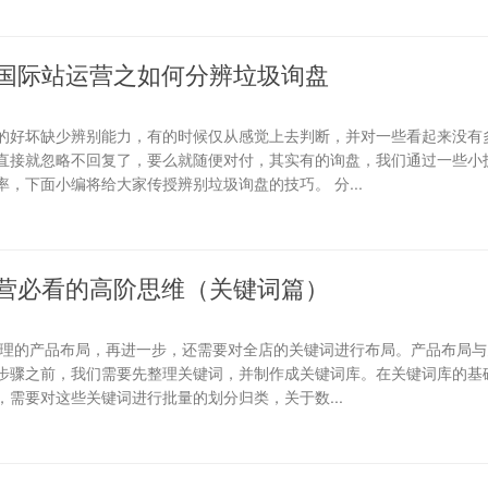
国际站运营之如何分辨垃圾询盘
的好坏缺少辨别能力，有的时候仅从感觉上去判断，并对一些看起来没有
直接就忽略不回复了，要么就随便对付，其实有的询盘，我们通过一些小
，下面小编将给大家传授辨别垃圾询盘的技巧。 分...
营必看的高阶思维（关键词篇）
合理的产品布局，再进一步，还需要对全店的关键词进行布局。产品布局与
步骤之前，我们需要先整理关键词，并制作成关键词库。在关键词库的基础
需要对这些关键词进行批量的划分归类，关于数...