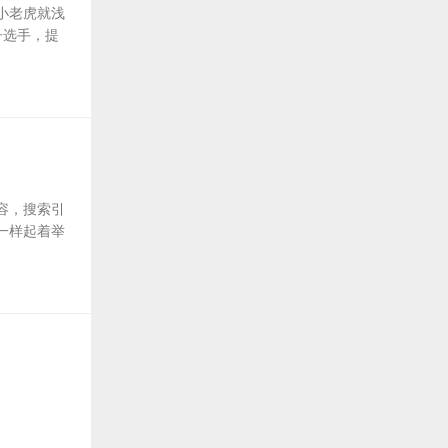
小老虎就浅
子选手，提
容，搜索引
一样起着举